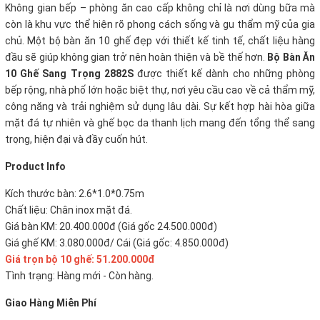
Không gian bếp – phòng ăn cao cấp không chỉ là nơi dùng bữa mà
còn là khu vực thể hiện rõ phong cách sống và gu thẩm mỹ của gia
chủ. Một bộ bàn ăn 10 ghế đẹp với thiết kế tinh tế, chất liệu hàng
đầu sẽ giúp không gian trở nên hoàn thiện và bề thế hơn.
Bộ Bàn Ăn
10 Ghế Sang Trọng 2882S
được thiết kế dành cho những phòng
bếp rộng, nhà phố lớn hoặc biệt thự, nơi yêu cầu cao về cả thẩm mỹ,
công năng và trải nghiệm sử dụng lâu dài. Sự kết hợp hài hòa giữa
mặt đá tự nhiên và ghế bọc da thanh lịch mang đến tổng thể sang
trọng, hiện đại và đầy cuốn hút.
P
roduct Info
Kích thước bàn: 2.6*1.0*0.75m
Chất liệu: Chân inox mặt đá.
Giá bàn KM: 20.400.000đ (Giá gốc 24.500.000đ)
Giá ghế KM: 3.080.000đ/ Cái (Giá gốc: 4.850.000đ)
Giá trọn bộ 10 ghế:
51.200.000đ
Tình trạng: Hàng mới - Còn hàng.
Giao Hàng Miễn Phí