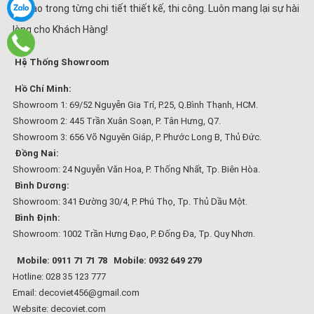
mĩ cao trong từng chi tiết thiết kế, thi công. Luôn mang lại sự hài
lòng cho Khách Hàng!
Hệ Thống Showroom
Hồ Chí Minh:
Showroom 1: 69/52 Nguyễn Gia Trí, P.25, Q.Bình Thạnh, HCM.
Showroom 2: 445 Trần Xuân Soạn, P. Tân Hưng, Q7.
Showroom 3: 656 Võ Nguyên Giáp, P. Phước Long B, Thủ Đức.
Đồng Nai:
Showroom: 24 Nguyễn Văn Hoa, P. Thống Nhất, Tp. Biên Hòa.
Bình Dương:
Showroom: 341 Đường 30/4, P. Phú Thọ, Tp. Thủ Dầu Một.
Bình Định:
Showroom: 1002 Trần Hưng Đạo, P. Đống Đa, Tp. Quy Nhơn.
Mobile: 0911 71 71 78
Mobile: 0932 649 279
Hotline: 028 35 123 777
Email: decoviet456@gmail.com
Website:
decoviet.com