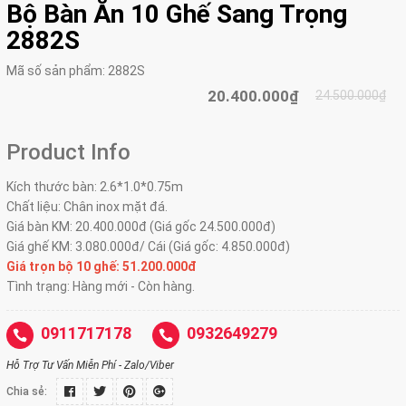
Bộ Bàn Ăn 10 Ghế Sang Trọng
2882S
Mã số sản phẩm:
2882S
20.400.000₫
24.500.000₫
Product Info
Kích thước bàn: 2.6*1.0*0.75m
Chất liệu: Chân inox mặt đá.
Giá bàn KM: 20.400.000đ (Giá gốc 24.500.000đ)
Giá ghế KM: 3.080.000đ/ Cái (Giá gốc: 4.850.000đ)
Giá trọn bộ 10 ghế:
51.200.000đ
Tình trạng: Hàng mới - Còn hàng.
0911717178
0932649279
Hỗ Trợ Tư Vấn Miễn Phí - Zalo/Viber
Chia sẻ: