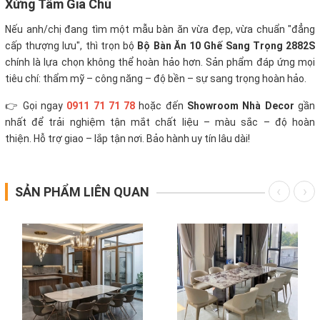
Xứng Tầm Gia Chủ
Nếu anh/chị đang tìm một mẫu bàn ăn vừa đẹp, vừa chuẩn "đẳng
cấp thượng lưu", thì trọn bộ
Bộ Bàn Ăn 10 Ghế Sang Trọng 2882S
chính là lựa chọn không thể hoàn hảo hơn. Sản phẩm đáp ứng mọi
tiêu chí: thẩm mỹ – công năng – độ bền – sự sang trọng hoàn hảo.
👉 Gọi ngay
0911 71 71 78
hoặc đến
Showroom Nhà Decor
gần
nhất để trải nghiệm tận mắt chất liệu – màu sắc – độ hoàn
thiện. Hỗ trợ giao – lắp tận nơi. Bảo hành uy tín lâu dài!
SẢN PHẨM LIÊN QUAN