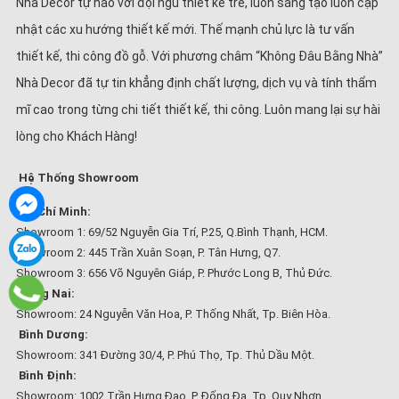
Nhà Decor tự hào với đội ngũ thiết kế trẻ, luôn sáng tạo luôn cập
nhật các xu hướng thiết kế mới. Thế mạnh chủ lực là tư vấn
thiết kế, thi công đồ gỗ. Với phương châm “Không Đâu Bằng Nhà”
Nhà Decor đã tự tin khẳng định chất lượng, dịch vụ và tính thẩm
mĩ cao trong từng chi tiết thiết kế, thi công. Luôn mang lại sự hài
lòng cho Khách Hàng!
Hệ Thống Showroom
Hồ Chí Minh:
Showroom 1: 69/52 Nguyễn Gia Trí, P.25, Q.Bình Thạnh, HCM.
Showroom 2: 445 Trần Xuân Soạn, P. Tân Hưng, Q7.
Showroom 3: 656 Võ Nguyên Giáp, P. Phước Long B, Thủ Đức.
Đồng Nai:
Showroom: 24 Nguyễn Văn Hoa, P. Thống Nhất, Tp. Biên Hòa.
Bình Dương:
Showroom: 341 Đường 30/4, P. Phú Thọ, Tp. Thủ Dầu Một.
Bình Định:
Showroom: 1002 Trần Hưng Đạo, P. Đống Đa, Tp. Quy Nhơn.