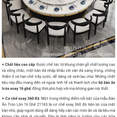
+ Chất liệu cao cấp
: Được chế tác từ khung chân gỗ chất lượng cao
và vững chắc, mặt bàn đá nhập khẩu với vân đá sang trọng, chống
thấm ố và hạn chế trầy xước, dễ dàng vệ sinh lau chùi. Những chất
liệu này đều mang đến vẻ ngoài tinh tế và thanh lịch cho
bộ bàn ăn
tròn xoay 16 ghế
, đồng thời phù hợp với mọi không gian nội thất.
+ Cơ chế xoay 360 độ
: Một trong những điểm nổi bật của mẫu Bàn
Ăn Tròn Lớn 16 Ghế 2116S là cơ chế xoay 360 độ tiện lợi của mặt
bàn nhỏ, giúp người dùng dễ dàng tiếp cận các món ăn và tài liệu mà
không cần phải di chuyển. Đây là tính năng lý tưởng cho các bữa