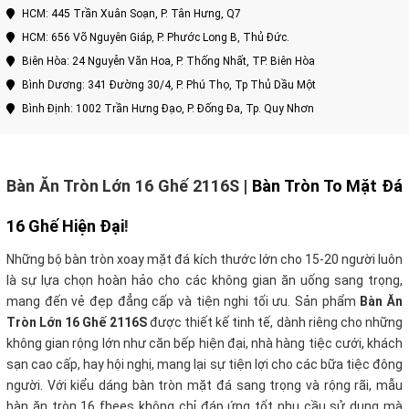
HCM: 445 Trần Xuân Soạn, P. Tân Hưng, Q7
HCM: 656 Võ Nguyên Giáp, P. Phước Long B, Thủ Đức.
Biên Hòa: 24 Nguyễn Văn Hoa, P. Thống Nhất, TP. Biên Hòa
Bình Dương: 341 Đường 30/4, P. Phú Thọ, Tp Thủ Dầu Một
Bình Định: 1002 Trần Hưng Đạo, P. Đống Đa, Tp. Quy Nhơn
Bàn Ăn Tròn Lớn 16 Ghế 2116S
|
Bàn Tròn To Mặt Đá
16 Ghế Hiện Đại
!
Những bộ bàn tròn xoay mặt đá kích thước lớn cho 15-20 người luôn
là sự lựa chọn hoàn hảo cho các không gian ăn uống sang trọng,
mang đến vẻ đẹp đẳng cấp và tiện nghi tối ưu. Sản phẩm
Bàn Ăn
Tròn Lớn 16 Ghế 2116S
được thiết kế tinh tế, dành riêng cho những
không gian rộng lớn như căn bếp hiện đại, nhà hàng tiệc cưới, khách
sạn cao cấp, hay hội nghị, mang lại sự tiện lợi cho các bữa tiệc đông
người. Với kiểu dáng bàn tròn mặt đá sang trọng và rộng rãi, mẫu
bàn ăn tròn 16 fhees không chỉ đáp ứng tốt nhu cầu sử dụng mà