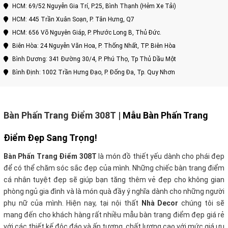
HCM: 69/52 Nguyễn Gia Trí, P.25, Bình Thạnh (Hẻm Xe Tải)
HCM: 445 Trần Xuân Soạn, P. Tân Hưng, Q7
HCM: 656 Võ Nguyên Giáp, P. Phước Long B, Thủ Đức.
Biên Hòa: 24 Nguyễn Văn Hoa, P. Thống Nhất, TP. Biên Hòa
Bình Dương: 341 Đường 30/4, P. Phú Thọ, Tp Thủ Dầu Một
Bình Định: 1002 Trần Hưng Đạo, P. Đống Đa, Tp. Quy Nhơn
Bàn Phấn Trang Điểm 308T
|
Mẫu Bàn Phấn Trang
Điểm Đẹp Sang Trọng!
Bàn Phấn Trang Điểm 308T
là món đồ thiết yếu dành cho phái đẹp
để có thể chăm sóc sắc đẹp của mình. Những chiếc bàn trang điểm
cá nhân tuyệt đẹp sẽ giúp bạn tăng thêm vẻ đẹp cho không gian
phòng ngủ gia đình và là món quà đầy ý nghĩa dành cho những người
phụ nữ của mình. Hiện nay, tại nội thất
Nhà Decor
chúng tôi sẽ
mang đến cho khách hàng rất nhiều mẫu bàn trang điểm đẹp giá rẻ
với các thiết kế độc đáo và ấn tượng, chất lượng cao với mức giá ưu