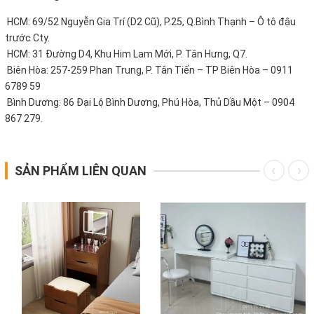
HCM: 69/52 Nguyễn Gia Trí (D2 Cũ), P.25, Q.Bình Thạnh – Ô tô đậu
trước Cty.
HCM: 31 Đường D4, Khu Him Lam Mới, P. Tân Hưng, Q7.
Biên Hòa: 257-259 Phan Trung, P. Tân Tiến – TP Biên Hòa – 0911
6789 59
Bình Dương: 86 Đại Lộ Bình Dương, Phú Hòa, Thủ Dầu Một – 0904
867 279.
SẢN PHẨM LIÊN QUAN