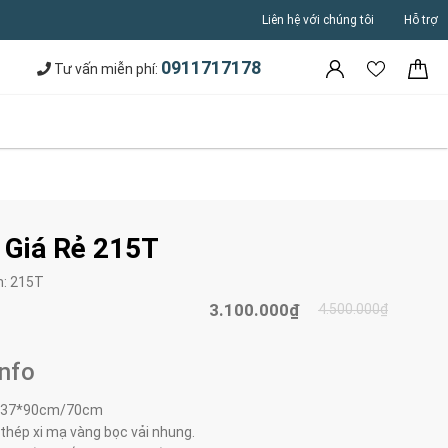
Liên hệ với chúng tôi
Hỗ trợ
0911717178
Tư vấn miễn phí:
 Giá Rẻ 215T
m:
215T
3.100.000₫
4.500.000₫
Info
37*90cm/70cm
thép xi mạ vàng bọc vải nhung.