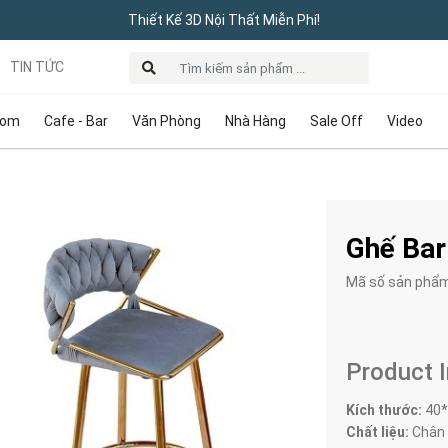
Thiết Kế 3D Nội Thất Miễn Phí!
TIN TỨC
oom
Cafe - Bar
Văn Phòng
Nhà Hàng
Sale Off
Video
Ghế Bar
Mã số sản phẩ
Product 
Kích thước:
40*
Chất liệu:
Chân 