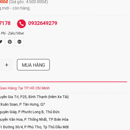
.000đ
(Giá gốc: 4.500.000đ)
g mới - còn hàng.
7178
0932649279
Phí - Zalo/Viber
+
MUA HÀNG
Giao Hàng Tại TP. Hồ Chí Minh
ễn Gia Trí, P.25, Bình Thạnh (Hẻm Xe Tải)
Xuân Soạn, P. Tân Hưng, Q7
uyên Giáp, P. Phước Long B, Thủ Đức.
uyễn Văn Hoa, P. Thống Nhất, TP. Biên Hòa
1 Đường 30/4, P. Phú Thọ, Tp Thủ Dầu Một