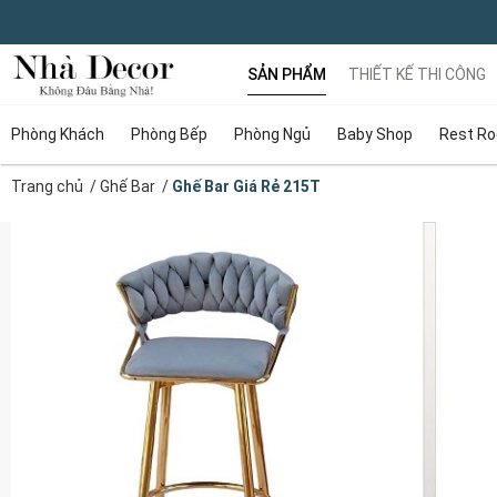
SẢN PHẨM
THIẾT KẾ THI CÔNG
Phòng Khách
Phòng Bếp
Phòng Ngủ
Baby Shop
Rest R
Trang chủ
/
Ghế Bar
/
Ghế Bar Giá Rẻ 215T