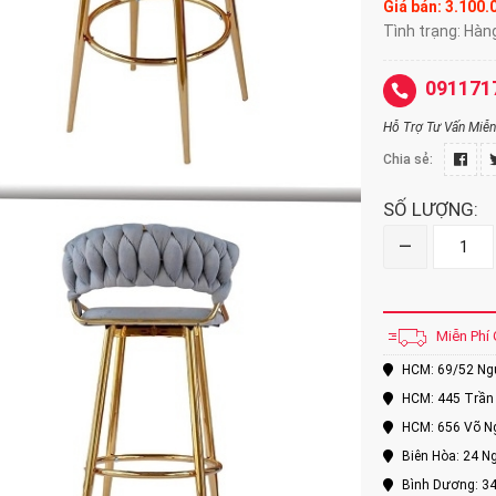
Giá bán: 3.100
Tình trạng: Hàn
091171
Hỗ Trợ Tư Vấn Miễn 
Chia sẻ:
SỐ LƯỢNG:
–
Miễn Phí 
HCM: 69/52 Nguy
HCM: 445 Trần 
HCM: 656 Võ Ng
Biên Hòa: 24 Ng
Bình Dương: 34