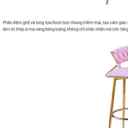
Phần đệm ghế và lưng tựa được bọc nhung mềm mại, tạo cảm giác êm á
làm từ thép xi mạ vàng bóng loáng, không chỉ chắc chắn mà còn tăn