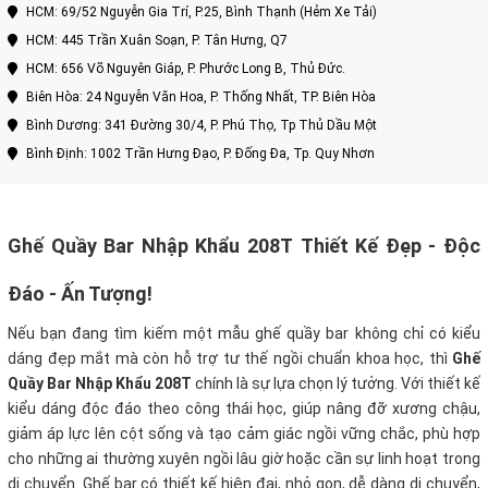
HCM: 69/52 Nguyễn Gia Trí, P.25, Bình Thạnh (Hẻm Xe Tải)
HCM: 445 Trần Xuân Soạn, P. Tân Hưng, Q7
HCM: 656 Võ Nguyên Giáp, P. Phước Long B, Thủ Đức.
Biên Hòa: 24 Nguyễn Văn Hoa, P. Thống Nhất, TP. Biên Hòa
Bình Dương: 341 Đường 30/4, P. Phú Thọ, Tp Thủ Dầu Một
Bình Định: 1002 Trần Hưng Đạo, P. Đống Đa, Tp. Quy Nhơn
Ghế Quầy Bar Nhập Khẩu 208T Thiết Kế Đẹp - Độc
Đáo - Ấn Tượng!
Nếu bạn đang tìm kiếm một mẫu ghế quầy bar không chỉ có kiểu
dáng đẹp mắt mà còn hỗ trợ tư thế ngồi chuẩn khoa học, thì
Ghế
Quầy Bar Nhập Khẩu 208T
chính là sự lựa chọn lý tưởng. Với thiết kế
kiểu dáng độc đáo theo công thái học, giúp nâng đỡ xương chậu,
giảm áp lực lên cột sống và tạo cảm giác ngồi vững chắc, phù hợp
cho những ai thường xuyên ngồi lâu giờ hoặc cần sự linh hoạt trong
di chuyển
.
Ghế bar có thiết kế hiện đại, nhỏ gọn, dễ dàng di chuyển,