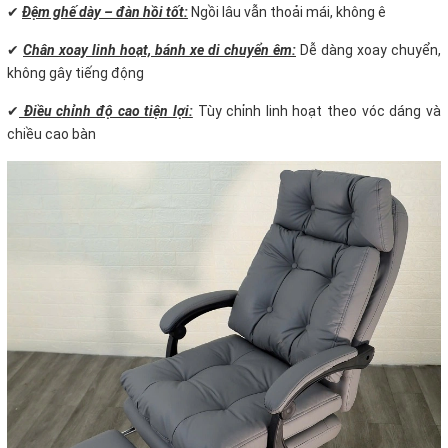
✔
Đệm ghế dày – đàn hồi tốt:
Ngồi lâu vẫn thoải mái, không ê
✔
Chân xoay linh hoạt, bánh xe di chuyển êm:
Dễ dàng xoay chuyển,
không gây tiếng động
✔
Điều chỉnh độ cao tiện lợi:
Tùy chỉnh linh hoạt theo vóc dáng và
chiều cao bàn