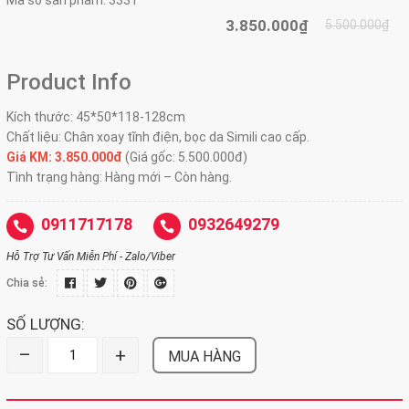
Mã số sản phẩm:
333T
3.850.000₫
5.500.000₫
Product Info
Kích thước: 45*50*118-128cm
Chất liệu: Chân xoay tĩnh điện, bọc da Simili cao cấp.
Giá KM: 3.850.000đ
(Giá gốc: 5.500.000đ)
Tình trạng hàng: Hàng mới – Còn hàng.
0911717178
0932649279
Hỗ Trợ Tư Vấn Miễn Phí - Zalo/Viber
Chia sẻ:
SỐ LƯỢNG:
–
+
MUA HÀNG