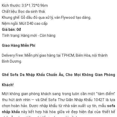
Kích thước: 3.5*1.72*0.96m
Chất liệu: Bọc da sinh thái.
Khung ghế: Gỗ dầu đỏ qua xử lý, ván Flywood tạo dáng.
Nệm ngồi: Mút D40 cao cấp
Giá bán: 0đ
Tình trạng: Hàng mới - Còn hàng
Giao Hàng Miễn Phí
Delivery Free: Miễn phí giao hàng tại TPHCM, Biên Hòa, nội thành
Bình Dương.
Ghế Sofa
Da Nhập Khẩu
Chuẩn Âu, Cho Mọi Không Gian Phòng
Khách!
Một không gian phòng khách sang trọng luôn cần một “tâm điểm”
thu hút ánh nhìn — và Ghế Sofa Thư Giãn Nhập Khẩu 1042T là lựa
chọn hoàn hảo. Được nhập khẩu từ nhà sản xuất uy tín, mẫu
sofa
nhập khẩu
này kết hợp hài hòa giữa vẻ đẹp hiện đại của thiết kế