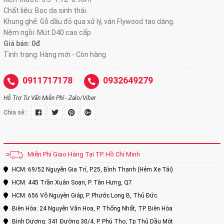
Chất liệu: Bọc da sinh thái.
Khung ghế: Gỗ dầu đỏ qua xử lý, ván Flywood tạo dáng.
Nệm ngồi: Mút D40 cao cấp
Giá bán: 0đ
Tình trạng: Hàng mới - Còn hàng
0911717178
0932649279
Hỗ Trợ Tư Vấn Miễn Phí - Zalo/Viber
Chia sẻ:
Miễn Phí Giao Hàng Tại TP. Hồ Chí Minh
HCM: 69/52 Nguyễn Gia Trí, P.25, Bình Thạnh (Hẻm Xe Tải)
HCM: 445 Trần Xuân Soạn, P. Tân Hưng, Q7
HCM: 656 Võ Nguyên Giáp, P. Phước Long B, Thủ Đức.
Biên Hòa: 24 Nguyễn Văn Hoa, P. Thống Nhất, TP. Biên Hòa
Bình Dương: 341 Đường 30/4, P. Phú Thọ, Tp Thủ Dầu Một