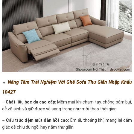
Nâng Tầm Trải Nghiệm Với Ghế Sofa Thư Giãn Nhập Khẩu
🔸
1042T
–
Chất liệu bọc da cao cấp:
Mềm mại khi chạm tay, chống bám bụi,
dễ vệ sinh và giữ được vẻ sang trọng như mới theo thời gian.
–
Cấu trúc đệm mút đàn hồi cao:
Êm ái, thoáng khí, mang lại cảm
giác dễ chịu dù ngồi hay nằm thư giãn.