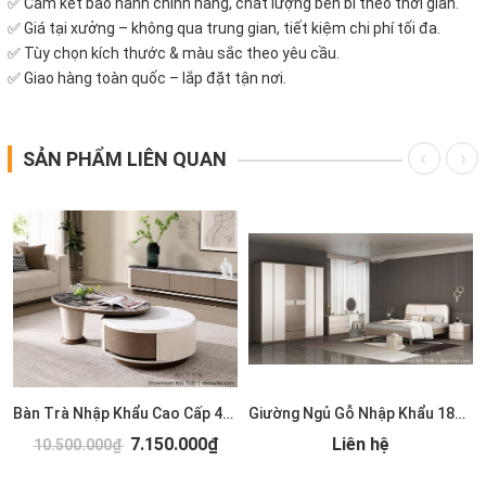
✅ Cam kết bảo hành chính hãng, chất lượng bền bỉ theo thời gian.
✅ Giá tại xưởng – không qua trung gian, tiết kiệm chi phí tối đa.
✅ Tùy chọn kích thước & màu sắc theo yêu cầu.
✅ Giao hàng toàn quốc – lắp đặt tận nơi.
SẢN PHẨM LIÊN QUAN
Bàn Trà Nhập Khẩu Cao Cấp 489S
Giường Ngủ Gỗ Nhập Khẩu 185T
7.150.000₫
Liên hệ
10.500.000₫