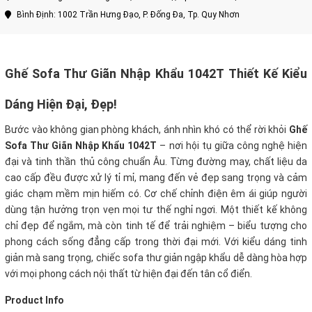
Bình Định: 1002 Trần Hưng Đạo, P. Đống Đa, Tp. Quy Nhơn
Ghế Sofa Thư Giãn Nhập Khẩu 1042T Thiết Kế Kiểu
Dáng Hiện Đại, Đẹp!
Bước vào không gian phòng khách, ánh nhìn khó có thể rời khỏi
Ghế
Sofa Thư Giãn Nhập Khẩu 1042T
– nơi hội tụ giữa công nghệ hiện
đại và tinh thần thủ công chuẩn Âu. Từng đường may, chất liệu da
cao cấp đều được xử lý tỉ mỉ, mang đến vẻ đẹp sang trọng và cảm
giác chạm mềm mịn hiếm có. Cơ chế chỉnh điện êm ái giúp người
dùng tận hưởng trọn vẹn mọi tư thế nghỉ ngơi. Một thiết kế không
chỉ đẹp để ngắm, mà còn tinh tế để trải nghiệm – biểu tượng cho
phong cách sống đẳng cấp trong thời đại mới. Với kiểu dáng tinh
giản mà sang trọng, chiếc sofa thư giản ngập khẩu dễ dàng hòa hợp
với mọi phong cách nội thất từ hiện đại đến tân cổ điển.
Product Info