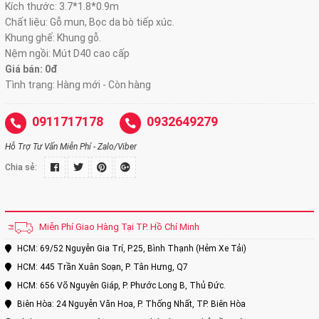
Kích thước: 3.7*1.8*0.9m
Chất liệu: Gỗ mun, Bọc da bò tiếp xúc.
Khung ghế: Khung gỗ.
Nệm ngồi: Mút D40 cao cấp
Giá bán: 0đ
Tình trạng: Hàng mới - Còn hàng
0911717178
0932649279
Hỗ Trợ Tư Vấn Miễn Phí - Zalo/Viber
Chia sẻ:
Miễn Phí Giao Hàng Tại TP. Hồ Chí Minh
HCM: 69/52 Nguyễn Gia Trí, P.25, Bình Thạnh (Hẻm Xe Tải)
HCM: 445 Trần Xuân Soạn, P. Tân Hưng, Q7
HCM: 656 Võ Nguyên Giáp, P. Phước Long B, Thủ Đức.
Biên Hòa: 24 Nguyễn Văn Hoa, P. Thống Nhất, TP. Biên Hòa