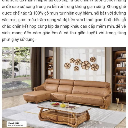
Ghế sofa gỗ mun nhập khẩu cao cấp là lựa chọn lý tưởng cho những
ai đề cao sự sang trọng và bền bỉ trong không gian sống. Khung ghế
được chế tác từ 100% gỗ mun tự nhiên quý hiếm, nổi bật với đường
vân mịn, gam màu trầm sang và độ bền vượt thời gian. Chất liệu gỗ
chắc chắn kết hợp cùng lớp da nhập khẩu cao cấp mềm mịn, dễ vệ
sinh, mang đến cảm giác êm ái và thư giãn tuyệt vời trong từng
phút giây sử dụng.