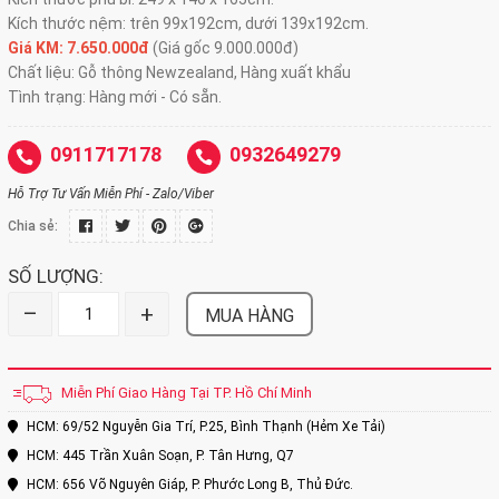
Kích thước nệm: trên 99x192cm, dưới 139x192cm.
Giá KM: 7.650.000đ
(Giá gốc 9.000.000đ)
Chất liệu: Gỗ thông Newzealand, Hàng xuất khẩu
Tình trạng: Hàng mới - Có sẵn.
0911717178
0932649279
Hỗ Trợ Tư Vấn Miễn Phí - Zalo/Viber
Chia sẻ:
SỐ LƯỢNG:
–
+
MUA HÀNG
Miễn Phí Giao Hàng Tại TP. Hồ Chí Minh
HCM: 69/52 Nguyễn Gia Trí, P.25, Bình Thạnh (Hẻm Xe Tải)
HCM: 445 Trần Xuân Soạn, P. Tân Hưng, Q7
HCM: 656 Võ Nguyên Giáp, P. Phước Long B, Thủ Đức.