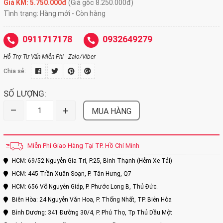
Giá KM: 5.750.000đ
(Giá gốc 8.250.000đ)
Tình trạng: Hàng mới - Còn hàng
0911717178
0932649279
Hỗ Trợ Tư Vấn Miễn Phí - Zalo/Viber
Chia sẻ:
SỐ LƯỢNG:
–
+
MUA HÀNG
Miễn Phí Giao Hàng Tại TP. Hồ Chí Minh
HCM: 69/52 Nguyễn Gia Trí, P.25, Bình Thạnh (Hẻm Xe Tải)
HCM: 445 Trần Xuân Soạn, P. Tân Hưng, Q7
HCM: 656 Võ Nguyên Giáp, P. Phước Long B, Thủ Đức.
Biên Hòa: 24 Nguyễn Văn Hoa, P. Thống Nhất, TP. Biên Hòa
Bình Dương: 341 Đường 30/4, P. Phú Thọ, Tp Thủ Dầu Một