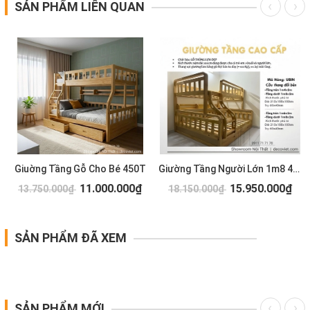
SẢN PHẨM LIÊN QUAN
Giuờng Tầng Gỗ Cho Bé 450T
Giường Tầng Người Lớn 1m8 442T
11.000.000₫
15.950.000₫
13.750.000₫
18.150.000₫
SẢN PHẨM ĐÃ XEM
SẢN PHẨM MỚI