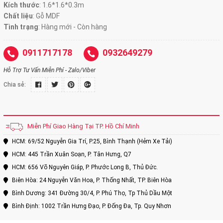
Kích thước
:
1.6*1.6*0.3m
Chất liệu
: Gỗ MDF
Tình trạng
:
Hàng mới - Còn hàng
0911717178
0932649279
Hỗ Trợ Tư Vấn Miễn Phí - Zalo/Viber
Chia sẻ:
Miễn Phí Giao Hàng Tại TP. Hồ Chí Minh
HCM: 69/52 Nguyễn Gia Trí, P.25, Bình Thạnh (Hẻm Xe Tải)
HCM: 445 Trần Xuân Soạn, P. Tân Hưng, Q7
HCM: 656 Võ Nguyên Giáp, P. Phước Long B, Thủ Đức.
Biên Hòa: 24 Nguyễn Văn Hoa, P. Thống Nhất, TP. Biên Hòa
Bình Dương: 341 Đường 30/4, P. Phú Thọ, Tp Thủ Dầu Một
Bình Định: 1002 Trần Hưng Đạo, P. Đống Đa, Tp. Quy Nhơn