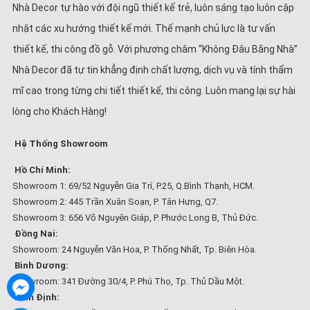
Nhà Decor tự hào với đội ngũ thiết kế trẻ, luôn sáng tạo luôn cập
nhật các xu hướng thiết kế mới. Thế mạnh chủ lực là tư vấn
thiết kế, thi công đồ gỗ. Với phương châm “Không Đâu Bằng Nhà”
Nhà Decor đã tự tin khẳng định chất lượng, dịch vụ và tính thẩm
mĩ cao trong từng chi tiết thiết kế, thi công. Luôn mang lại sự hài
lòng cho Khách Hàng!
Hệ Thống Showroom
Hồ Chí Minh:
Showroom 1: 69/52 Nguyễn Gia Trí, P.25, Q.Bình Thạnh, HCM.
Showroom 2: 445 Trần Xuân Soạn, P. Tân Hưng, Q7.
Showroom 3: 656 Võ Nguyên Giáp, P. Phước Long B, Thủ Đức.
Đồng Nai:
Showroom: 24 Nguyễn Văn Hoa, P. Thống Nhất, Tp. Biên Hòa.
Bình Dương:
Showroom: 341 Đường 30/4, P. Phú Thọ, Tp. Thủ Dầu Một.
Bình Định: