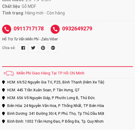
Chất liệu
: Gỗ MDF
Tình trạng
:
Hàng mới - Còn hàng
0911717178
0932649279
Hỗ Trợ Tư Vấn Miễn Phí - Zalo/Viber
Chia sẻ:
Miễn Phí Giao Hàng Tại TP. Hồ Chí Minh
HCM: 69/52 Nguyễn Gia Trí, P.25, Bình Thạnh (Hẻm Xe Tải)
HCM: 445 Trần Xuân Soạn, P. Tân Hưng, Q7
HCM: 656 Võ Nguyên Giáp, P. Phước Long B, Thủ Đức.
Biên Hòa: 24 Nguyễn Văn Hoa, P. Thống Nhất, TP. Biên Hòa
Bình Dương: 341 Đường 30/4, P. Phú Thọ, Tp Thủ Dầu Một
Bình Định: 1002 Trần Hưng Đạo, P. Đống Đa, Tp. Quy Nhơn