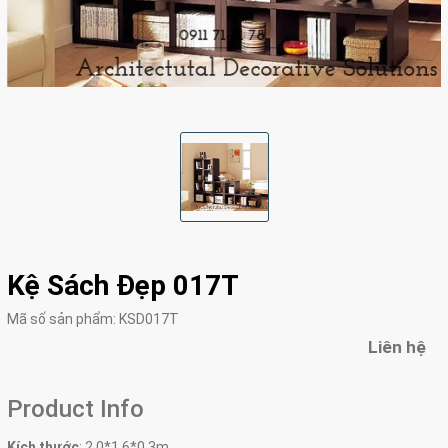
Kệ Sách Đẹp 017T
Mã số sản phẩm:
KSD017T
Liên hệ
Product Info
Kích thước
:
2.0*1.6*0.3m