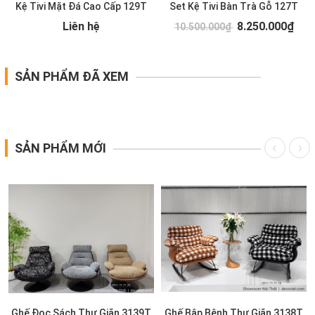
Kệ Tivi Mặt Đá Cao Cấp 129T
Set Kệ Tivi Bàn Trà Gỗ 127T
Liên hệ
8.250.000₫
10.500.000₫
SẢN PHẨM ĐÃ XEM
SẢN PHẨM MỚI
Ghế Đọc Sách Thư Giãn 3139T
Ghế Bập Bênh Thư Giãn 3138T