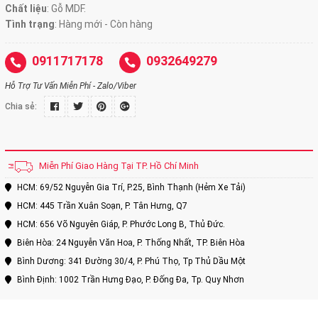
Chất liệu
: Gỗ MDF.
Tình trạng
: Hàng mới - Còn hàng
0911717178
0932649279
Hỗ Trợ Tư Vấn Miễn Phí - Zalo/Viber
Chia sẻ:
Miễn Phí Giao Hàng Tại TP. Hồ Chí Minh
HCM: 69/52 Nguyễn Gia Trí, P.25, Bình Thạnh (Hẻm Xe Tải)
HCM: 445 Trần Xuân Soạn, P. Tân Hưng, Q7
HCM: 656 Võ Nguyên Giáp, P. Phước Long B, Thủ Đức.
Biên Hòa: 24 Nguyễn Văn Hoa, P. Thống Nhất, TP. Biên Hòa
Bình Dương: 341 Đường 30/4, P. Phú Thọ, Tp Thủ Dầu Một
Bình Định: 1002 Trần Hưng Đạo, P. Đống Đa, Tp. Quy Nhơn