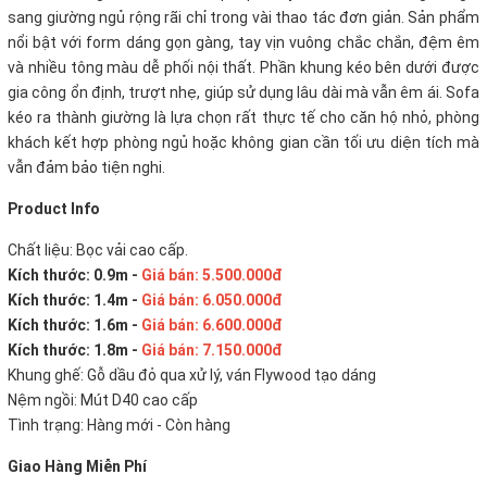
sang giường ngủ rộng rãi chỉ trong vài thao tác đơn giản. Sản phẩm
nổi bật với form dáng gọn gàng, tay vịn vuông chắc chắn, đệm êm
và nhiều tông màu dễ phối nội thất. Phần khung kéo bên dưới được
gia công ổn định, trượt nhẹ, giúp sử dụng lâu dài mà vẫn êm ái. Sofa
kéo ra thành giường là lựa chọn rất thực tế cho căn hộ nhỏ, phòng
khách kết hợp phòng ngủ hoặc không gian cần tối ưu diện tích mà
vẫn đảm bảo tiện nghi.
Product Info
Chất liệu: Bọc vải cao cấp.
Kích thước: 0.9m -
Giá bán: 5.500.000đ
Kích thước: 1.4m -
Giá bán: 6.050.000đ
Kích thước: 1.6m -
Giá bán: 6.600.000đ
Kích thước: 1.8m -
Giá bán: 7.150.000đ
Khung ghế: Gỗ dầu đỏ qua xử lý, ván Flywood tạo dáng
Nệm ngồi: Mút D40 cao cấp
Tình trạng: Hàng mới - Còn hàng
Giao Hàng Miễn Phí