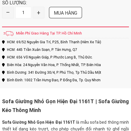
SỐ LƯỢNG:
–
+
MUA HÀNG
Miễn Phí Giao Hàng Tại TP. Hồ Chí Minh
HCM: 69/52 Nguyễn Gia Trí, P.25, Bình Thạnh (Hẻm Xe Tải)
HCM: 445 Trần Xuân Soạn, P. Tân Hưng, Q7
HCM: 656 Võ Nguyên Giáp, P. Phước Long B, Thủ Đức.
Biên Hòa: 24 Nguyễn Văn Hoa, P. Thống Nhất, TP. Biên Hòa
Bình Dương: 341 Đường 30/4, P. Phú Thọ, Tp Thủ Dầu Một
Bình Định: 1002 Trần Hưng Đạo, P. Đống Đa, Tp. Quy Nhơn
Sofa Giường Nhỏ Gọn Hiện Đại 1161T | Sofa Giường
Kéo Thông Minh
Sofa Giường Nhỏ Gọn Hiện Đại 1161T
là mẫu sofa bed thông minh
thiết kế dạng kéo trượt, cho phép chuyển đổi nhanh từ ghế ngồi