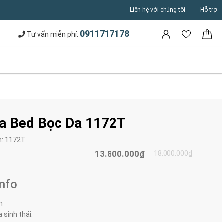
Liên hệ với chúng tôi
Hỗ trợ
0911717178
Tư vấn miễn phí:
a Bed Bọc Da 1172T
m:
1172T
13.800.000₫
18.000.000₫
Info
m
 sinh thái.