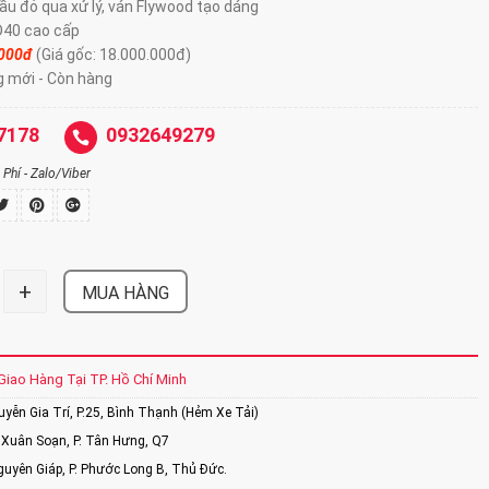
ầu đỏ qua xử lý, ván Flywood tạo dáng
D40 cao cấp
.000đ
(Giá gốc: 18.000.000đ)
g mới - Còn hàng
7178
0932649279
Phí - Zalo/Viber
+
MUA HÀNG
Giao Hàng Tại TP. Hồ Chí Minh
ễn Gia Trí, P.25, Bình Thạnh (Hẻm Xe Tải)
Xuân Soạn, P. Tân Hưng, Q7
uyên Giáp, P. Phước Long B, Thủ Đức.