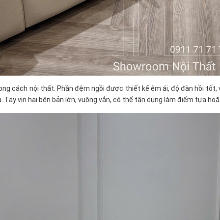
ng cách nội thất. Phần đệm ngồi được thiết kế êm ái, độ đàn hồi tốt,
âu. Tay vịn hai bên bản lớn, vuông vắn, có thể tận dụng làm điểm tựa ho