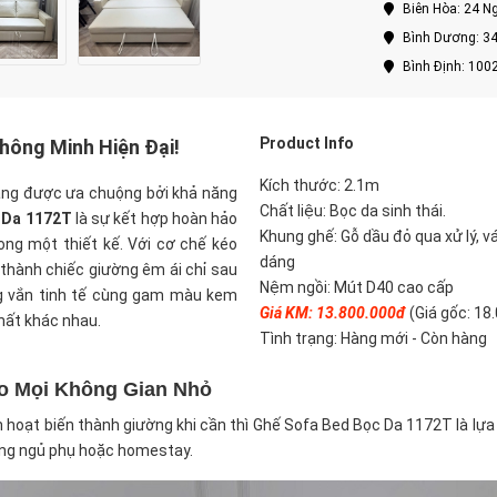
Biên Hòa: 24 Ng
Bình Dương: 34
Bình Định: 100
Product Info
hông Minh Hiện Đại!
Kích thước: 2.1m
àng được ưa chuộng bởi khả năng
Chất liệu: Bọc da sinh thái.
 Da 1172T
là sự kết hợp hoàn hảo
Khung ghế: Gỗ dầu đỏ qua xử lý, v
rong một thiết kế. Với cơ chế kéo
dáng
 thành chiếc giường êm ái chỉ sau
Nệm ngồi: Mút D40 cao cấp
ng vắn tinh tế cùng gam màu kem
Giá KM: 13.800.000đ
(Giá gốc: 18
hất khác nhau.
Tình trạng: Hàng mới - Còn hàng
ho Mọi Không Gian Nhỏ
 hoạt biến thành giường khi cần thì Ghế Sofa Bed Bọc Da 1172T là lựa 
hòng ngủ phụ hoặc homestay.