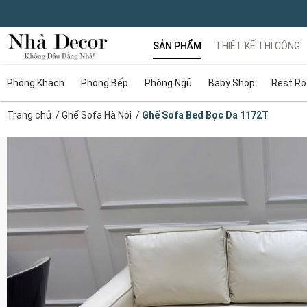
SẢN PHẨM
THIẾT KẾ THI CÔNG
Phòng Khách
Phòng Bếp
Phòng Ngủ
Baby Shop
Rest R
Trang chủ
/
Ghế Sofa Hà Nội
/
Ghế Sofa Bed Bọc Da 1172T