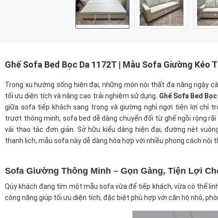
Ghế Sofa Bed Bọc Da 1172T | Mẫu Sofa Giường Kéo T
Trong xu hướng sống hiện đại, những món nội thất đa năng ngày c
tối ưu diện tích và nâng cao trải nghiệm sử dụng.
Ghế Sofa Bed Bọc
giữa sofa tiếp khách sang trọng và giường nghỉ ngơi tiện lợi chỉ t
trượt thông minh, sofa bed dễ dàng chuyển đổi từ ghế ngồi rộng rãi
vài thao tác đơn giản.
Sở hữu kiểu dáng hiện đại, đường nét vuô
thanh lịch, mẫu sofa này dễ dàng hòa hợp với nhiều phong cách nội t
Sofa Giường Thông Minh – Gọn Gàng, Tiện Lợi C
Qúy khách đang tìm một mẫu sofa vừa để tiếp khách, vừa có thể linh
công năng giúp tối ưu diện tích, đặc biệt phù hợp với căn hộ nhỏ, p