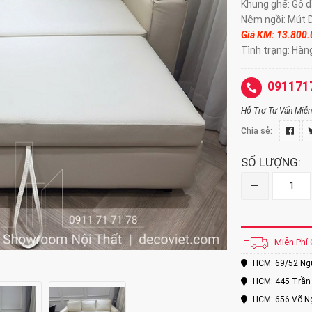
Khung ghế: Gỗ d
Nệm ngồi: Mút 
Giá KM: 13.800
Tình trạng: Hàn
091171
Hỗ Trợ Tư Vấn Miễn 
Chia sẻ:
SỐ LƯỢNG:
–
Miễn Phí 
HCM: 69/52 Nguy
HCM: 445 Trần 
HCM: 656 Võ Ng