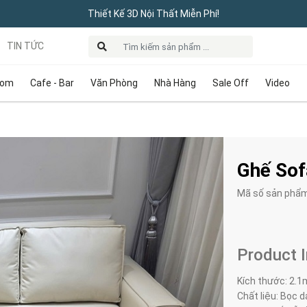
Thiết Kế 3D Nội Thất Miễn Phí!
TIN TỨC
oom
Cafe - Bar
Văn Phòng
Nhà Hàng
Sale Off
Video
Ghế Sof
Mã số sản phẩ
Product 
Kích thước: 2.1
Chất liệu: Bọc da