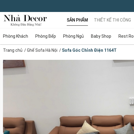
SẢN PHẨM
THIẾT KẾ THI CÔNG
Phòng Khách
Phòng Bếp
Phòng Ngủ
Baby Shop
Rest R
Trang chủ
/
Ghế Sofa Hà Nội
/
Sofa Góc Chỉnh Điện 1164T