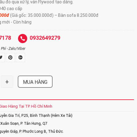
ầu đỏ qua xử lý, ván Flywood tạo dáng.
D40 cao cấp
.000đ
(Giá gốc: 35.000.000đ) – Bàn sofa 8.250.000đ
g mới - Còn hàng
7178
0932649279
Phí - Zalo/Viber
+
MUA HÀNG
Giao Hàng Tại TP. Hồ Chí Minh
ễn Gia Trí, P.25, Bình Thạnh (Hẻm Xe Tải)
Xuân Soạn, P. Tân Hưng, Q7
uyên Giáp, P. Phước Long B, Thủ Đức.