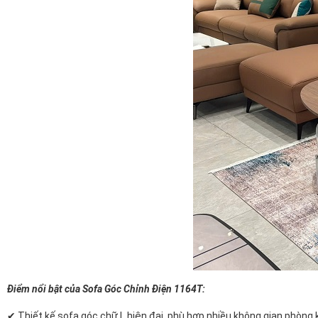
Điểm nổi bật của Sofa Góc Chỉnh Điện 1164T:
✔ Thiết kế sofa góc chữ L hiện đại, phù hợp nhiều không gian phòng 