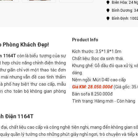
Biên Hòa: 24 Ng
Bình Dương: 34
Bình Định: 100
Product Info
o Phòng Khách Đẹp
!
Kích thước:
3.5*1.8*1.0m
n 1164T
còn là biểu tượng của sự
Chất liệu:
Bọc da sinh thái.
kết hợp chức năng chỉnh điện thông
Khung ghế: Gỗ dầu đỏ qua xử lý, v
thư giãn chỉ với một thao tác đơn
dáng.
ải mái nhưng vẫn đề cao tính thẩm
Nệm ngồi: Mút D40 cao cấp
hà phố hay biệt thự cao cấp, mẫu
Giá KM: 28.050.000đ
(Giá gốc: 35
rị cho toàn bộ không gian phòng
Bàn sofa 8.250.000đ
Tình trạng: Hàng mới - Còn hàng
nh Điện 1164T
đại, chất liệu cao cấp và công nghệ tiện nghi, mang đến không gian số
c quây quần lý tưởng cho những phút giây nghỉ ngơi, trò chuyện và tiếp 