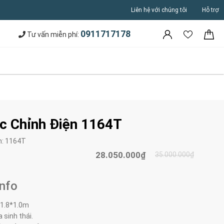
Liên hệ với chúng tôi
Hỗ trợ
0911717178
Tư vấn miễn phí:
c Chỉnh Điện 1164T
m:
1164T
28.050.000₫
35.000.000₫
Info
*1.8*1.0m
 sinh thái.