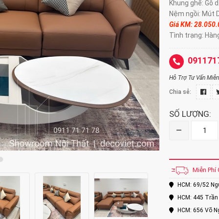
Khung ghế: Gỗ d
Nệm ngồi: Mút 
Giá KM: 28.050
Tình trạng: Hàn
091171
Hỗ Trợ Tư Vấn Miễn 
Chia sẻ:
SỐ LƯỢNG:
–
Miễn Phí 
HCM: 69/52 Nguy
HCM: 445 Trần 
HCM: 656 Võ Ng