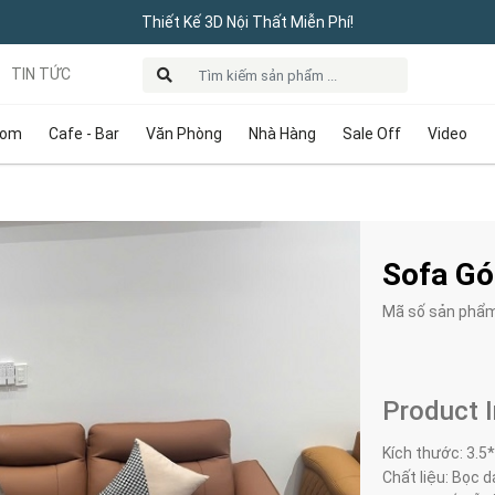
Thiết Kế 3D Nội Thất Miễn Phí!
TIN TỨC
oom
Cafe - Bar
Văn Phòng
Nhà Hàng
Sale Off
Video
Sofa Gó
Mã số sản phẩ
Product 
Kích thước:
3.5
Chất liệu:
Bọc da