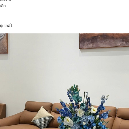
iãn.
i thất.