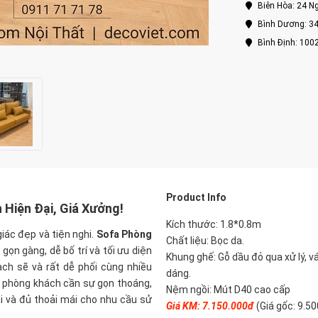
Biên Hòa: 24 Ng
Bình Dương: 34
Bình Định: 100
Product Info
Hiện Đại, Giá Xưởng!
Kích thước:
1.8*0.8
m
iác đẹp và tiện nghi.
Sofa Phòng
Chất liệu: Bọc da.
 gọn gàng, dễ bố trí và tối ưu diện
Khung ghế: Gỗ dầu đỏ qua xử lý, v
ch sẽ và rất dễ phối cùng nhiều
dáng.
y phòng khách cần sự gọn thoáng,
Nệm ngồi: Mút D40 cao cấp​​​​​​​
 và đủ thoải mái cho nhu cầu sử
Giá KM: 7.150.000đ
(Giá gốc: 9.5