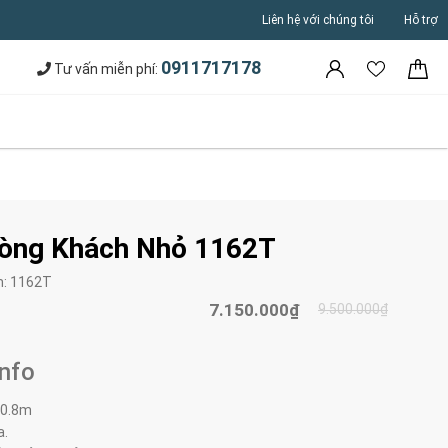
Liên hệ với chúng tôi
Hỗ trợ
0911717178
Tư vấn miễn phí:
òng Khách Nhỏ 1162T
m:
1162T
7.150.000₫
9.500.000₫
Info
0.8
m
a.