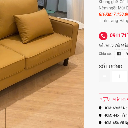
Khung ghế: Gỗ d
Nệm ngồi: Mút D40 
Giá KM: 7.150.
Tình trạng: Hàn
091171
Hỗ Trợ Tư Vấn Miễn 
Chia sẻ:
SỐ LƯỢNG:
–
Miễn Phí 
HCM: 69/52 Nguy
HCM: 445 Trần 
HCM: 656 Võ Ng