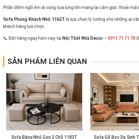
Phần đệm ngồi êm ái cùng tựa lưng lớn mang lại cảm giác thoải mái k
Sofa Phòng Khách Nhỏ 1162T
là lựa chọn lý tưởng cho những ai c
khách hàng lựa chọn.
📞 Đặt hàng ngay hôm nay tại
Nội Thất Nhà Decor
–
0911 71 71 78
đ
SẢN PHẨM LIÊN QUAN
Sofa Băng Nhỏ Gọn 2 Chỗ 1183T
Sofa Gỗ Bọc Da Sinh 