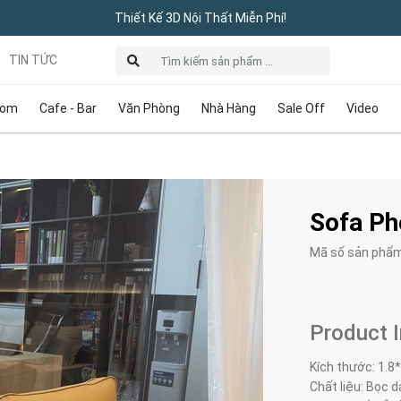
Thiết Kế 3D Nội Thất Miễn Phí!
TIN TỨC
oom
Cafe - Bar
Văn Phòng
Nhà Hàng
Sale Off
Video
Sofa Ph
Mã số sản phẩ
Product 
Kích thước:
1.8*
Chất liệu: Bọc d