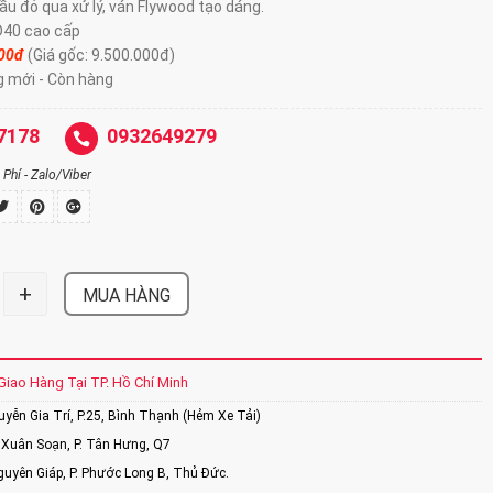
ầu đỏ qua xử lý, ván Flywood tạo dáng.
cao cấp​​​​​​​
000đ
(Giá gốc: 9.500.000đ)
g mới - Còn hàng
7178
0932649279
Phí - Zalo/Viber
+
MUA HÀNG
Giao Hàng Tại TP. Hồ Chí Minh
ễn Gia Trí, P.25, Bình Thạnh (Hẻm Xe Tải)
Xuân Soạn, P. Tân Hưng, Q7
uyên Giáp, P. Phước Long B, Thủ Đức.