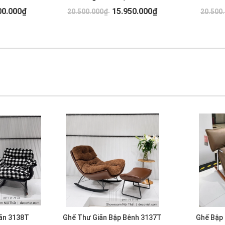
00.000₫
15.950.000₫
20.500.000₫
20.500
ãn 3138T
Ghế Thư Giãn Bập Bênh 3137T
Ghế Bập