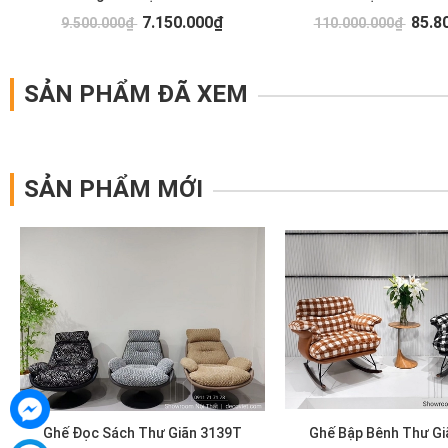
7.150.000₫
85.8
9.500.000₫
110.000.000₫
SẢN PHẨM ĐÃ XEM
SẢN PHẨM MỚI
Ghế Đọc Sách Thư Giãn 3139T
Ghế Bập Bênh Thư Gi