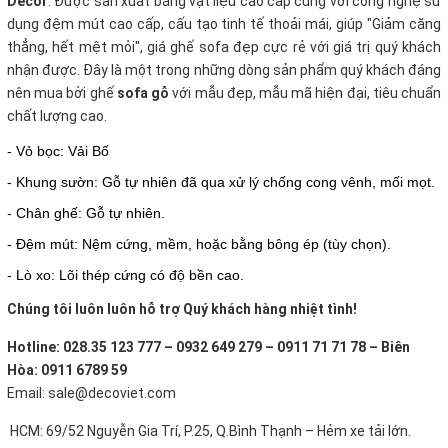
Decor
. Được sản xuất bằng vật liệu cao cấp cùng với công nghệ sử
dụng đệm mút cao cấp, cấu tạo tinh tế thoải mái, giúp "Giảm căng
thẳng, hết mệt mỏi", giá ghế sofa đẹp cực rẻ với giá trị quý khách
nhận được. Đây là một trong những dòng sản phẩm quý khách đáng
nên mua bởi ghế
sofa gỗ
với mẫu đẹp, mẫu mã hiện đại, tiêu chuẩn
chất lượng cao.
- Vỏ bọc: Vải Bố
- Khung sườn: Gỗ tự nhiên đã qua xử lý chống cong vênh, mối mọt.
- Chân ghế: Gỗ tự nhiên.
- Đệm mút: Nệm cứng, mềm, hoặc bằng bông ép (tùy chọn).
- Lò xo: Lõi thép cứng có độ bền cao.
Chúng tôi luôn luôn hỗ trợ Quý khách hàng nhiệt tình!
Hotline: 028.35 123 777 – 0932 649 279 – 0911 71 71 78 – Biên
Hòa: 0911 6789 59
Email: sale@decoviet.com
HCM: 69/52 Nguyễn Gia Trí, P.25, Q.Bình Thạnh – Hẻm xe tải lớn.