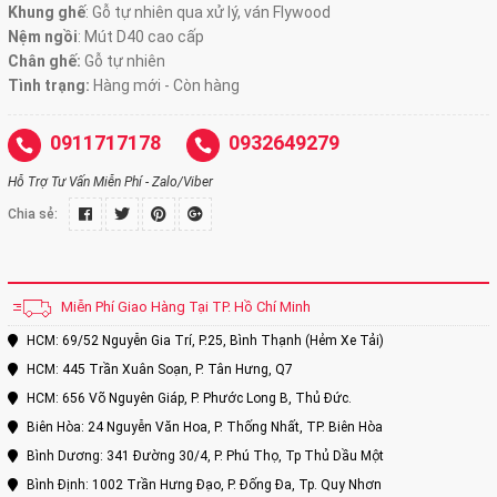
Khung ghế
:
Gỗ tự nhiên qua xử lý, ván Flywood
Nệm ngồi
:
Mút D40 cao cấp
Chân ghế:
Gỗ tự nhiên
Tình trạng:
Hàng mới - Còn hàng
0911717178
0932649279
Hỗ Trợ Tư Vấn Miễn Phí - Zalo/Viber
Chia sẻ:
Miễn Phí Giao Hàng Tại TP. Hồ Chí Minh
HCM: 69/52 Nguyễn Gia Trí, P.25, Bình Thạnh (Hẻm Xe Tải)
HCM: 445 Trần Xuân Soạn, P. Tân Hưng, Q7
HCM: 656 Võ Nguyên Giáp, P. Phước Long B, Thủ Đức.
Biên Hòa: 24 Nguyễn Văn Hoa, P. Thống Nhất, TP. Biên Hòa
Bình Dương: 341 Đường 30/4, P. Phú Thọ, Tp Thủ Dầu Một
Bình Định: 1002 Trần Hưng Đạo, P. Đống Đa, Tp. Quy Nhơn