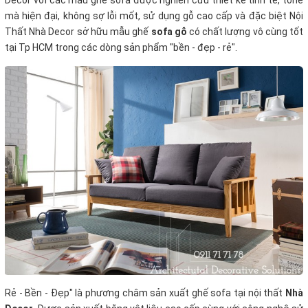
Decor với các mẫu ghế sofa được nghiên cứu thiết kế tinh tế, tone
mà hiện đại, không sợ lỗi mốt, sử dụng gỗ cao cấp và đặc biệt Nội
Thất Nhà Decor sở hữu mẫu ghế
sofa gỗ
có chất lượng vô cùng tốt
tại Tp HCM trong các dòng sản phẩm "bền - đẹp - rẻ".
Rẻ - Bền - Đẹp" là phương châm sản xuất ghế sofa tại nội thất
Nhà