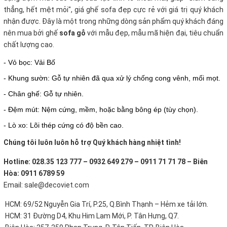
thẳng, hết mệt mỏi", giá ghế sofa đẹp cực rẻ với giá trị quý khách
nhận được. Đây là một trong những dòng sản phẩm quý khách đáng
nên mua bởi ghế
sofa gỗ
với mẫu đẹp, mẫu mã hiện đại, tiêu chuẩn
chất lượng cao.
- Vỏ bọc: Vải Bố
- Khung sườn: Gỗ tự nhiên đã qua xử lý chống cong vênh, mối mọt.
- Chân ghế: Gỗ tự nhiên.
- Đệm mút: Nệm cứng, mềm, hoặc bằng bông ép (tùy chọn).
- Lò xo: Lõi thép cứng có độ bền cao.
Chúng tôi luôn luôn hỗ trợ Quý khách hàng nhiệt tình!
Hotline: 028.35 123 777 – 0932 649 279 – 0911 71 71 78 – Biên
Hòa: 0911 6789 59
Email: sale@decoviet.com
HCM: 69/52 Nguyễn Gia Trí, P.25, Q.Bình Thạnh – Hẻm xe tải lớn.
HCM: 31 Đường D4, Khu Him Lam Mới, P. Tân Hưng, Q7.