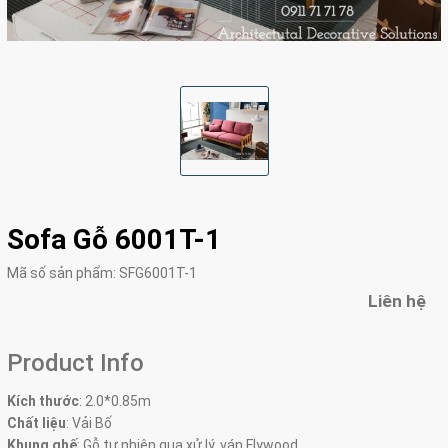
Sofa Gỗ 6001T-1
Mã số sản phẩm:
SFG6001T-1
Liên hệ
Product Info
Kích thước
:
2.0*0.85m
Chất liệu
: Vải Bố
Khung ghế
:
Gỗ tự nhiên qua xử lý, ván Flywood