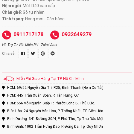
Nệm ngồi
:
Mút D40 cao cấp
Chân ghế:
Gỗ tự nhiên
Tình trạng:
Hàng mới - Còn hàng
0911717178
0932649279
Hỗ Trợ Tư Vấn Miễn Phí - Zalo/Viber
Chia sẻ:
Miễn Phí Giao Hàng Tại TP. Hồ Chí Minh
HCM: 69/52 Nguyễn Gia Trí, P.25, Bình Thạnh (Hẻm Xe Tải)
HCM: 445 Trần Xuân Soạn, P. Tân Hưng, Q7
HCM: 656 Võ Nguyên Giáp, P. Phước Long B, Thủ Đức.
Biên Hòa: 24 Nguyễn Văn Hoa, P. Thống Nhất, TP. Biên Hòa
Bình Dương: 341 Đường 30/4, P. Phú Thọ, Tp Thủ Dầu Một
Bình Định: 1002 Trần Hưng Đạo, P. Đống Đa, Tp. Quy Nhơn