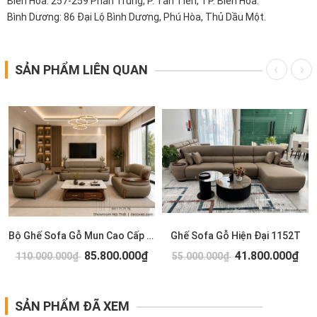
Biên Hòa: 257-259 Phan Trung, P. Tân Tiến, TP. Biên Hòa.
Bình Dương: 86 Đại Lộ Bình Dương, Phú Hòa, Thủ Dầu Một.
SẢN PHẨM LIÊN QUAN
Bộ Ghế Sofa Gỗ Mun Cao Cấp 1154T
Ghế Sofa Gỗ Hiện Đại 1152T
85.800.000₫
41.800.000₫
110.000.000₫
55.000.000₫
SẢN PHẨM ĐÃ XEM