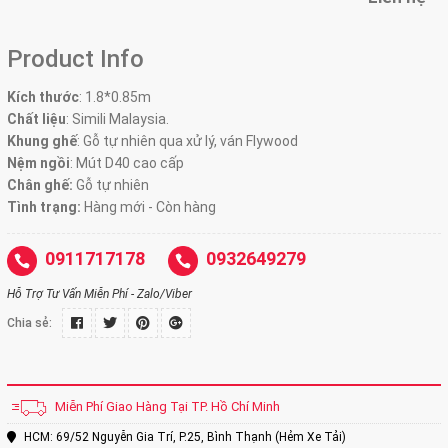
Product Info
Kích thước
:
1.8*0.85m
Chất liệu
: Simili Malaysia.
Khung ghế
:
Gỗ tự nhiên qua xử lý, ván Flywood
Nệm ngồi
:
Mút D40 cao cấp
Chân ghế:
Gỗ tự nhiên
Tình trạng:
Hàng mới - Còn hàng
0911717178
0932649279
Hỗ Trợ Tư Vấn Miễn Phí - Zalo/Viber
Chia sẻ:
Miễn Phí Giao Hàng Tại TP. Hồ Chí Minh
HCM: 69/52 Nguyễn Gia Trí, P.25, Bình Thạnh (Hẻm Xe Tải)