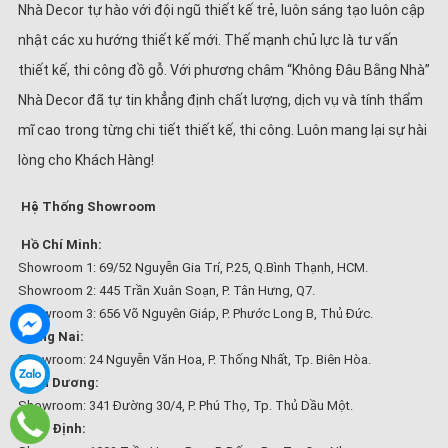
Nhà Decor tự hào với đội ngũ thiết kế trẻ, luôn sáng tạo luôn cập
nhật các xu hướng thiết kế mới. Thế mạnh chủ lực là tư vấn
thiết kế, thi công đồ gỗ. Với phương châm “Không Đâu Bằng Nhà”
Nhà Decor đã tự tin khẳng định chất lượng, dịch vụ và tính thẩm
mĩ cao trong từng chi tiết thiết kế, thi công. Luôn mang lại sự hài
lòng cho Khách Hàng!
Hệ Thống Showroom
Hồ Chí Minh:
Showroom 1: 69/52 Nguyễn Gia Trí, P.25, Q.Bình Thạnh, HCM.
Showroom 2: 445 Trần Xuân Soạn, P. Tân Hưng, Q7.
Showroom 3: 656 Võ Nguyên Giáp, P. Phước Long B, Thủ Đức.
Đồng Nai:
Showroom: 24 Nguyễn Văn Hoa, P. Thống Nhất, Tp. Biên Hòa.
Bình Dương:
Showroom: 341 Đường 30/4, P. Phú Thọ, Tp. Thủ Dầu Một.
Bình Định: