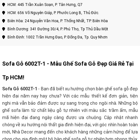
HCM: 445 Trần Xuân Soạn, P. Tân Hưng, Q7
HCM: 656 Võ Nguyên Giáp, P. Phước Long B, Thủ Đức.
Biên Hòa: 24 Nguyễn Văn Hoa, P. Thống Nhất, TP. Biên Hòa
Bình Dương: 341 Đường 30/4, P. Phú Thọ, Tp Thủ Dầu Một
Bình Định: 1002 Trần Hưng Đạo, P. Đống Đa, Tp. Quy Nhơn
Sofa Gỗ 6002T-1 - Mẫu Ghế Sofa Gỗ Đẹp Giá Rẻ Tại
Tp HCM!
Sofa Gỗ 6002T-1
- Bạn đã biết xu hướng chọn bàn ghế sofa gỗ đẹp
hiện đại năm nay hay chưa? Với các mẫu thiết kế đơn giản, tiện
nghi mà vẫn bảo đảm được sự sang trọng cho ngôi nhà. Những bộ
ghế sofa làm từ chất liệu gỗ tự nhiên với màu sắc trầm ấm, mẫu
mã hiện đại đang ngày càng được ưa chuộng. Cập nhật nhanh
chóng về xu hướng nội thất gia đình hiện đại, với góc nhìn hoàn toàn
mới, Nhà Decor mang đến cho khách hàng những cảm hứng để lựa
chọn cho gia đình một bộ bàn ghế sofa gỗ tự nhiên hợp phong thủy,