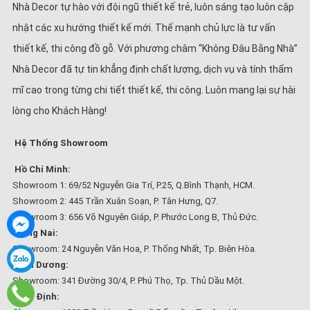
Nhà Decor tự hào với đội ngũ thiết kế trẻ, luôn sáng tạo luôn cập
nhật các xu hướng thiết kế mới. Thế mạnh chủ lực là tư vấn
thiết kế, thi công đồ gỗ. Với phương châm “Không Đâu Bằng Nhà”
Nhà Decor đã tự tin khẳng định chất lượng, dịch vụ và tính thẩm
mĩ cao trong từng chi tiết thiết kế, thi công. Luôn mang lại sự hài
lòng cho Khách Hàng!
Hệ Thống Showroom
Hồ Chí Minh:
Showroom 1: 69/52 Nguyễn Gia Trí, P.25, Q.Bình Thạnh, HCM.
Showroom 2: 445 Trần Xuân Soạn, P. Tân Hưng, Q7.
Showroom 3: 656 Võ Nguyên Giáp, P. Phước Long B, Thủ Đức.
Đồng Nai:
Showroom: 24 Nguyễn Văn Hoa, P. Thống Nhất, Tp. Biên Hòa.
Bình Dương:
Showroom: 341 Đường 30/4, P. Phú Thọ, Tp. Thủ Dầu Một.
Bình Định: