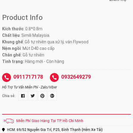
Product Info
Kích thước
:
0.8*0.8m
Chất liệu
: Simili Malaysia.
Khung ghế
:
Gỗ tự nhiên qua xử lý, ván Flywood
Nệm ngồi
:
Mút D40 cao cấp
Chân ghế:
Gỗ tự nhiên
Tình trạng:
Hàng mới - Còn hàng
0911717178
0932649279
Hỗ Trợ Tư Vấn Miễn Phí - Zalo/Viber
Chia sẻ:
Miễn Phí Giao Hàng Tại TP. Hồ Chí Minh
HCM: 69/52 Nguyễn Gia Trí, P.25, Bình Thạnh (Hẻm Xe Tải)