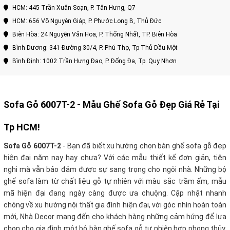
HCM: 445 Trần Xuân Soạn, P. Tân Hưng, Q7
HCM: 656 Võ Nguyên Giáp, P. Phước Long B, Thủ Đức.
Biên Hòa: 24 Nguyễn Văn Hoa, P. Thống Nhất, TP. Biên Hòa
Bình Dương: 341 Đường 30/4, P. Phú Thọ, Tp Thủ Dầu Một
Bình Định: 1002 Trần Hưng Đạo, P. Đống Đa, Tp. Quy Nhơn
Sofa Gỗ 6007T-2 - Mẫu Ghế Sofa Gỗ Đẹp Giá Rẻ Tại
Tp HCM!
Sofa Gỗ 6007T-2
- Bạn đã biết xu hướng chọn bàn ghế sofa gỗ đẹp
hiện đại năm nay hay chưa? Với các mẫu thiết kế đơn giản, tiện
nghi mà vẫn bảo đảm được sự sang trọng cho ngôi nhà. Những bộ
ghế sofa làm từ chất liệu gỗ tự nhiên với màu sắc trầm ấm, mẫu
mã hiện đại đang ngày càng được ưa chuộng. Cập nhật nhanh
chóng về xu hướng nội thất gia đình hiện đại, với góc nhìn hoàn toàn
mới, Nhà Decor mang đến cho khách hàng những cảm hứng để lựa
chọn cho gia đình một bộ bàn ghế sofa gỗ tự nhiên hợp phong thủy,