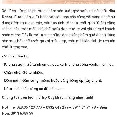
Rẻ - Bền - Đẹp" là phương châm sản xuất ghế sofa tại nội thất
Nhà
Decor
. Được sản xuất bằng vật liệu cao cấp cùng với công nghệ sử
dụng đệm mút cao cấp, cấu tạo tinh tế thoải mái, giúp "Giảm căng
thẳng, hết mệt mỏi", giá ghế sofa đẹp cực rẻ với giá trị quý khách
nhận được. Đây là một trong những dòng sản phẩm quý khách đáng
nên mua bởi ghế
sofa gỗ
với mẫu đẹp, mẫu mã hiện đại, tiêu chuẩn
chất lượng cao.
- Vỏ bọc: Vải Bố
- Khung sườn: Gỗ tự nhiên đã qua xử lý chống cong vênh, mối mọt.
- Chân ghế: Gỗ tự nhiên.
- Đệm mút: Nệm cứng, mềm, hoặc bằng bông ép (tùy chọn).
- Lò xo: Lõi thép cứng có độ bền cao.
Chúng tôi luôn luôn hỗ trợ Quý khách hàng nhiệt tình!
Hotline: 028.35 123 777 – 0932 649 279 – 0911 71 71 78 – Biên
Hòa: 0911 6789 59