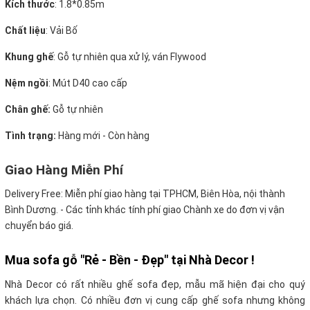
Kích thước
:
1.8*0.85m
Chất liệu
: Vải Bố
Khung ghế
:
Gỗ tự nhiên qua xử lý, ván Flywood
Nệm ngồi
:
Mút D40 cao cấp
Chân ghế:
Gỗ tự nhiên
Tình trạng:
Hàng mới - Còn hàng
Giao Hàng Miễn Phí
Delivery Free:
Miễn phí giao hàng tại TPHCM, Biên Hòa, nội thành
Bình Dương. - Các tỉnh khác tính phí giao Chành xe do đơn vị vận
chuyển báo giá.
Mua sofa gỗ "Rẻ - Bền - Đẹp" tại Nhà Decor !
Nhà Decor có rất nhiều ghế sofa đẹp, mẫu mã hiện đại cho quý
khách lựa chọn. Có nhiều đơn vị cung cấp ghế sofa nhưng không