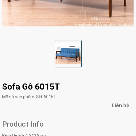
Sofa Gỗ 6015T
Mã số sản phẩm:
SFG6015T
Liên hệ
Product Info
Kích thước
:
1.8*0.85m