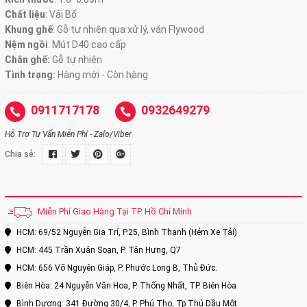
Chất liệu
: Vải Bố
Khung ghế
:
Gỗ tự nhiên qua xử lý, ván Flywood
Nệm ngồi
:
Mút D40 cao cấp
Chân ghế:
Gỗ tự nhiên
Tình trạng:
Hàng mới - Còn hàng
0911717178
0932649279
Hỗ Trợ Tư Vấn Miễn Phí - Zalo/Viber
Chia sẻ:
Miễn Phí Giao Hàng Tại TP. Hồ Chí Minh
HCM: 69/52 Nguyễn Gia Trí, P.25, Bình Thạnh (Hẻm Xe Tải)
HCM: 445 Trần Xuân Soạn, P. Tân Hưng, Q7
HCM: 656 Võ Nguyên Giáp, P. Phước Long B, Thủ Đức.
Biên Hòa: 24 Nguyễn Văn Hoa, P. Thống Nhất, TP. Biên Hòa
Bình Dương: 341 Đường 30/4, P. Phú Thọ, Tp Thủ Dầu Một