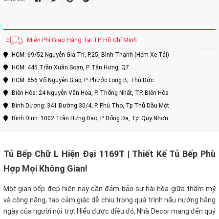
Miễn Phí Giao Hàng Tại TP. Hồ Chí Minh
HCM: 69/52 Nguyễn Gia Trí, P.25, Bình Thạnh (Hẻm Xe Tải)
HCM: 445 Trần Xuân Soạn, P. Tân Hưng, Q7
HCM: 656 Võ Nguyên Giáp, P. Phước Long B, Thủ Đức.
Biên Hòa: 24 Nguyễn Văn Hoa, P. Thống Nhất, TP. Biên Hòa
Bình Dương: 341 Đường 30/4, P. Phú Thọ, Tp Thủ Dầu Một
Bình Định: 1002 Trần Hưng Đạo, P. Đống Đa, Tp. Quy Nhơn
Tủ Bếp Chữ L Hiện Đại 1169T | Thiết Kế Tủ Bếp Phù
Hợp Mọi Không Gian!
Một gian bếp đẹp hiện nay cần đảm bảo sự hài hòa giữa thẩm mỹ
và công năng, tạo cảm giác dễ chịu trong quá trình nấu nướng hằng
ngày của người nội trợ. Hiểu được điều đó, Nhà Decor mang đến quý