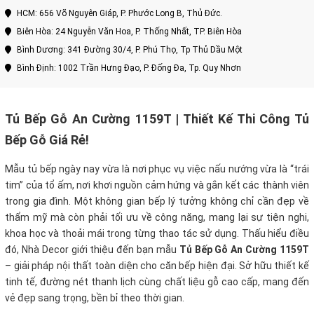
HCM: 656 Võ Nguyên Giáp, P. Phước Long B, Thủ Đức.
Biên Hòa: 24 Nguyễn Văn Hoa, P. Thống Nhất, TP. Biên Hòa
Bình Dương: 341 Đường 30/4, P. Phú Thọ, Tp Thủ Dầu Một
Bình Định: 1002 Trần Hưng Đạo, P. Đống Đa, Tp. Quy Nhơn
Tủ Bếp Gỗ An Cường 1159T | Thiết Kế Thi Công Tủ
Bếp Gỗ Giá Rẻ!
Mẫu tủ bếp ngày nay vừa là nơi phục vụ việc nấu nướng vừa là “trái
tim” của tổ ấm, nơi khơi nguồn cảm hứng và gắn kết các thành viên
trong gia đình. Một không gian bếp lý tưởng không chỉ cần đẹp về
thẩm mỹ mà còn phải tối ưu về công năng, mang lại sự tiện nghi,
khoa học và thoải mái trong từng thao tác sử dụng. Thấu hiểu điều
đó, Nhà Decor giới thiệu đến bạn mẫu
Tủ Bếp Gỗ An Cường 1159T
– giải pháp nội thất toàn diện cho căn bếp hiện đại. Sở hữu thiết kế
tinh tế, đường nét thanh lịch cùng chất liệu gỗ cao cấp, mang đến
vẻ đẹp sang trọng, bền bỉ theo thời gian.