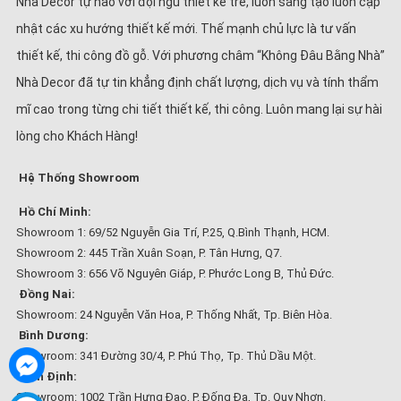
Nhà Decor tự hào với đội ngũ thiết kế trẻ, luôn sáng tạo luôn cập
nhật các xu hướng thiết kế mới. Thế mạnh chủ lực là tư vấn
thiết kế, thi công đồ gỗ. Với phương châm “Không Đâu Bằng Nhà”
Nhà Decor đã tự tin khẳng định chất lượng, dịch vụ và tính thẩm
mĩ cao trong từng chi tiết thiết kế, thi công. Luôn mang lại sự hài
lòng cho Khách Hàng!
Hệ Thống Showroom
Hồ Chí Minh:
Showroom 1: 69/52 Nguyễn Gia Trí, P.25, Q.Bình Thạnh, HCM.
Showroom 2: 445 Trần Xuân Soạn, P. Tân Hưng, Q7.
Showroom 3: 656 Võ Nguyên Giáp, P. Phước Long B, Thủ Đức.
Đồng Nai:
Showroom: 24 Nguyễn Văn Hoa, P. Thống Nhất, Tp. Biên Hòa.
Bình Dương:
Showroom: 341 Đường 30/4, P. Phú Thọ, Tp. Thủ Dầu Một.
Bình Định:
Showroom: 1002 Trần Hưng Đạo, P. Đống Đa, Tp. Quy Nhơn.