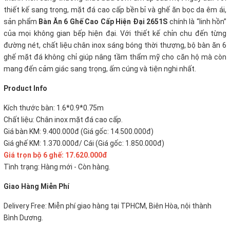
thiết kế sang trọng, mặt đá cao cấp bền bỉ và ghế ăn bọc da êm ái,
sản phẩm
Bàn Ăn 6 Ghế Cao Cấp Hiện Đại 2651S
chính là “linh hồn”
của mọi không gian bếp hiện đại. Với thiết kế chỉn chu đến từng
đường nét, chất liệu chân inox sáng bóng thời thượng, bộ bàn ăn 6
ghế mặt đá không chỉ giúp nâng tầm thẩm mỹ cho căn hộ mà còn
mang đến cảm giác sang trọng, ấm cúng và tiện nghi nhất.
P
roduct Info
Kích thước bàn: 1.6*0.9*0.75m
Chất liệu: Chân inox mặt đá cao cấp.
Giá bàn KM: 9.400.000đ (Giá gốc: 14.500.000đ)
Giá ghế KM: 1.370.000đ/ Cái (Giá gốc: 1.850.000đ)
Giá trọn bộ 6 ghế: 17.620.000đ
Tình trạng: Hàng mới - Còn hàng.
Giao Hàng Miễn Phí
Delivery Free:
Miễn phí giao hàng tại TPHCM, Biên Hòa, nội thành
Bình Dương.