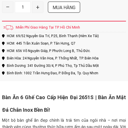
–
+
MUA HÀNG
Miễn Phí Giao Hàng Tại TP. Hồ Chí Minh
HCM: 69/52 Nguyễn Gia Trí, P.25, Bình Thạnh (Hẻm Xe Tải)
HCM: 445 Trần Xuân Soạn, P. Tân Hưng, Q7
HCM: 656 Võ Nguyên Giáp, P. Phước Long B, Thủ Đức.
Biên Hòa: 24 Nguyễn Văn Hoa, P. Thống Nhất, TP. Biên Hòa
Bình Dương: 341 Đường 30/4, P. Phú Thọ, Tp Thủ Dầu Một
Bình Định: 1002 Trần Hưng Đạo, P. Đống Đa, Tp. Quy Nhơn
Bàn Ăn 6 Ghế Cao Cấp Hiện Đại 2651S | Bàn Ăn Mặt
Đá Chân Inox Bền Bỉ!
Một bộ bàn ghế ăn đẹp chính là trái tim của ngôi nhà – nơi mọi
thành viên cùng thưởng thức bữa cơm ấm áp sau một ngày dài. Với