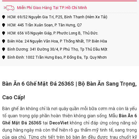
Miễn Phí Giao Hàng Tại TP. Hồ Chí Minh
HCM: 69/52 Nguyễn Gia Trí, P.25, Bình Thạnh (Hẻm Xe Tải)
HCM: 445 Trần Xuân Soạn, P. Tân Hưng, Q7
HCM: 656 Võ Nguyên Giáp, P. Phước Long B, Thủ Đức.
Biên Hòa: 24 Nguyễn Văn Hoa, P. Thống Nhất, TP. Biên Hòa
Bình Dương: 341 Đường 30/4, P. Phú Thọ, Tp Thủ Dầu Một
Bình Định: 1002 Trần Hưng Đạo, P. Đống Đa, Tp. Quy Nhơn
Bàn Ăn 6 Ghế Mặt Đá 2636S | Bộ Bàn Ăn Sang Trọng,
Cao Cấp!
Bàn ghế ăn không chỉ là nơi quây quần mỗi bữa cơm mà còn là yếu
tố quan trọng góp phần hoàn thiện không gian sống. Mẫu
Bàn Ăn 6
Ghế Mặt Đá 2636S
tại
DecoViet
không chỉ đáp ứng công năng sử
dụng hàng ngày mà còn thể hiện rõ gu thẩm mỹ tinh tế, sang trọng
của gia chủ. Từng chi tiết trên bộ bàn ăn đều được trau chuốt kỹ