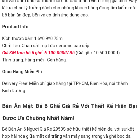
khi vẫn đảm bảo sự thoải mái cho các thành viên trong gia đình. Đây
là lựa chọn lý tưởng dành cho những khách hàng đang tìm kiếm một
bộ bàn ăn đẹp, bền và có tính ứng dụng cao.
P
roduct Info
Kích thước bàn: 1.6*0.9*0.75m
Chất liệu: Chân sắt mặt đá ceramic cao cấp.
Giá KM trọn bộ 6 ghế: 6.100.000đ/ Bộ
(Giá gốc: 10.500.000đ)
Tình trạng: Hàng mới - Còn hàng.
Giao Hàng Miễn Phí
Delivery Free:
Miễn phí giao hàng tại TPHCM, Biên Hòa, nội thành
Bình Dương.
Bàn Ăn Mặt Đá 6 Ghế Giá Rẻ Với Thiết Kế Hiện Đại
Được Ưa Chuộng Nhất Năm!
Bộ Bàn Ăn 6 Người Giá Rẻ 2953S sở hữu thiết kế hiện đại với sự kết
hợp hài hòa giữa mặt đá trắng vân mây sang trọng và ghế bọc da