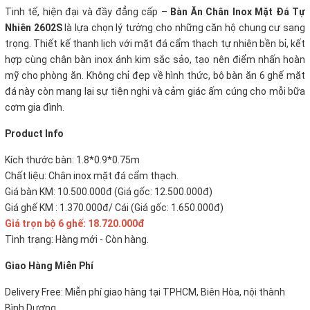
Tinh tế, hiện đại và đầy đẳng cấp –
Bàn Ăn Chân Inox Mặt Đá Tự
Nhiên 2602S
là lựa chọn lý tưởng cho những căn hộ chung cư sang
trọng. Thiết kế thanh lịch với mặt đá cẩm thạch tự nhiên bền bỉ, kết
hợp cùng chân bàn inox ánh kim sắc sảo, tạo nên điểm nhấn hoàn
mỹ cho phòng ăn. Không chỉ đẹp về hình thức, bộ bàn ăn 6 ghế mặt
đá này còn mang lại sự tiện nghi và cảm giác ấm cúng cho mỗi bữa
cơm gia đình.
P
roduct Info
Kích thước bàn: 1.8*0.9*0.75m
Chất liệu: Chân inox mặt đá cẩm thạch.
Giá bàn KM: 10.500.000đ (Giá gốc: 12.500.000đ)
Giá ghế KM : 1.370.000đ/ Cái (Giá gốc: 1.650.000đ)
Giá trọn bộ 6 ghế: 18.720.000đ
Tình trạng: Hàng mới - Còn hàng.
Giao Hàng Miễn Phí
Delivery Free:
Miễn phí giao hàng tại TPHCM, Biên Hòa, nội thành
Bình Dương.