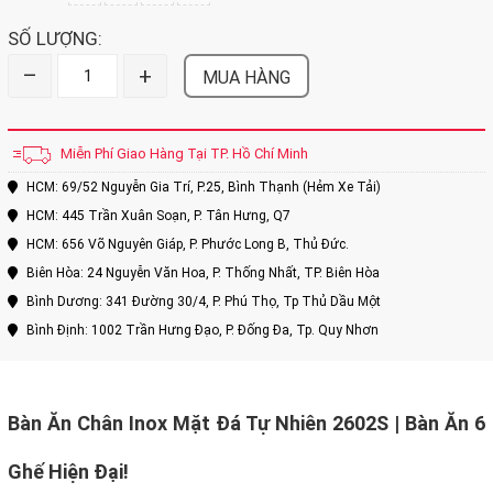
SỐ LƯỢNG:
–
+
MUA HÀNG
Miễn Phí Giao Hàng Tại TP. Hồ Chí Minh
HCM: 69/52 Nguyễn Gia Trí, P.25, Bình Thạnh (Hẻm Xe Tải)
HCM: 445 Trần Xuân Soạn, P. Tân Hưng, Q7
HCM: 656 Võ Nguyên Giáp, P. Phước Long B, Thủ Đức.
Biên Hòa: 24 Nguyễn Văn Hoa, P. Thống Nhất, TP. Biên Hòa
Bình Dương: 341 Đường 30/4, P. Phú Thọ, Tp Thủ Dầu Một
Bình Định: 1002 Trần Hưng Đạo, P. Đống Đa, Tp. Quy Nhơn
Bàn Ăn Chân Inox Mặt Đá Tự Nhiên 2602S | Bàn Ăn 6
Ghế Hiện Đại!