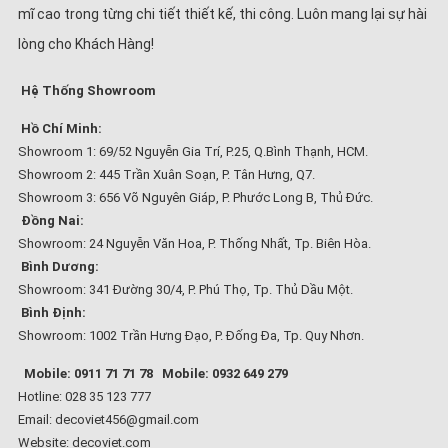
mĩ cao trong từng chi tiết thiết kế, thi công. Luôn mang lại sự hài
lòng cho Khách Hàng!
Hệ Thống Showroom
Hồ Chí Minh:
Showroom 1: 69/52 Nguyễn Gia Trí, P.25, Q.Bình Thạnh, HCM.
Showroom 2: 445 Trần Xuân Soạn, P. Tân Hưng, Q7.
Showroom 3: 656 Võ Nguyên Giáp, P. Phước Long B, Thủ Đức.
Đồng Nai:
Showroom: 24 Nguyễn Văn Hoa, P. Thống Nhất, Tp. Biên Hòa.
Bình Dương:
Showroom: 341 Đường 30/4, P. Phú Thọ, Tp. Thủ Dầu Một.
Bình Định:
Showroom: 1002 Trần Hưng Đạo, P. Đống Đa, Tp. Quy Nhơn.
Mobile: 0911 71 71 78
Mobile: 0932 649 279
Hotline: 028 35 123 777
Email: decoviet456@gmail.com
Website:
decoviet.com