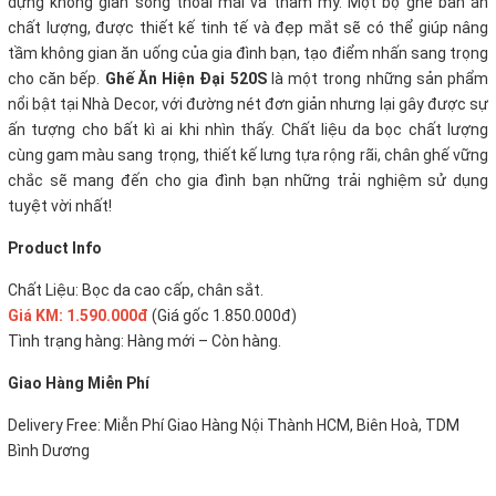
dựng không gian sống thoải mái và thẩm mỹ. Một bộ ghế bàn ăn
chất lượng, được thiết kế tinh tế và đẹp mắt sẽ có thể giúp nâng
tầm không gian ăn uống của gia đình bạn, tạo điểm nhấn sang trọng
cho căn bếp.
Ghế Ăn Hiện Đại 520S
là một trong những sản phẩm
nổi bật tại Nhà Decor, với đường nét đơn giản nhưng lại gây được sự
ấn tượng cho bất kì ai khi nhìn thấy. Chất liệu da bọc chất lượng
cùng gam màu sang trọng, thiết kế lưng tựa rộng rãi, chân ghế vững
chắc sẽ mang đến cho gia đình bạn những trải nghiệm sử dụng
tuyệt vời nhất!
Product Info
Chất Liệu: Bọc da cao cấp, chân sắt.
Giá KM: 1.590.000đ
(Giá gốc 1.850.000đ)
Tình trạng hàng: Hàng mới – Còn hàng.
Giao Hàng Miễn Phí
Delivery Free: Miễn Phí Giao Hàng Nội Thành HCM, Biên Hoà, TDM
Bình Dương