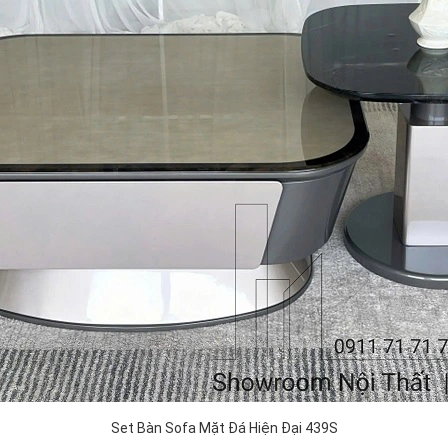
Set Bàn Sofa Mặt Đá Hiện Đại 439S