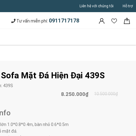
Liên hệ với chúng tôi
Hỗ trợ
0911717178
Tư vấn miễn phí:
 Sofa Mặt Đá Hiện Đại 439S
m:
439S
8.250.000₫
10.500.000₫
Info
 lớn 1.0*0.8*0.4m, bàn nhỏ 0.6*0.5m
ỗ mặt đá.