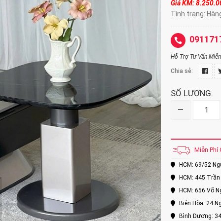
Giá KM: 8.250.
Tình trạng: Hàn
091171
Hỗ Trợ Tư Vấn Miễn 
Chia sẻ:
SỐ LƯỢNG:
–
Miễn Phí 
HCM: 69/52 Nguy
HCM: 445 Trần 
HCM: 656 Võ Ng
Biên Hòa: 24 Ng
Bình Dương: 34