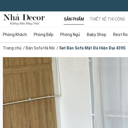
SẢN PHẨM
THIẾT KẾ THI CÔNG
Phòng Khách
Phòng Bếp
Phòng Ngủ
Baby Shop
Rest R
Trang chủ
/
Bàn Sofa Hà Nội
/
Set Bàn Sofa Mặt Đá Hiện Đại 439S