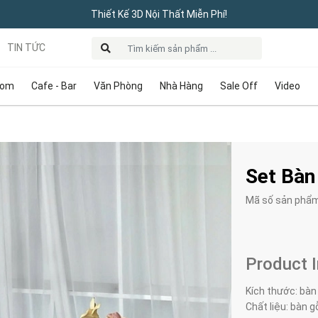
Thiết Kế 3D Nội Thất Miễn Phí!
TIN TỨC
oom
Cafe - Bar
Văn Phòng
Nhà Hàng
Sale Off
Video
Set Bàn
Mã số sản phẩ
Product 
Kích thước: bàn
Chất liệu: bàn g