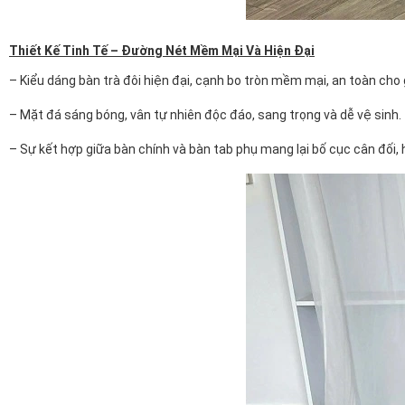
Thiết Kế Tinh Tế – Đường Nét Mềm Mại Và Hiện Đại
– Kiểu dáng bàn trà đôi hiện đại, cạnh bo tròn mềm mại, an toàn cho g
– Mặt đá sáng bóng, vân tự nhiên độc đáo, sang trọng và dễ vệ sinh.
– Sự kết hợp giữa bàn chính và bàn tab phụ mang lại bố cục cân đối,