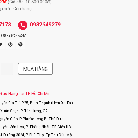
000đ
(Giá gốc: 10.500.000đ)
g mới - Còn hàng
7178
0932649279
Phí - Zalo/Viber
+
MUA HÀNG
Giao Hàng Tại TP. Hồ Chí Minh
ễn Gia Trí, P.25, Bình Thạnh (Hẻm Xe Tải)
Xuân Soạn, P. Tân Hưng, Q7
uyên Giáp, P. Phước Long B, Thủ Đức.
uyễn Văn Hoa, P. Thống Nhất, TP. Biên Hòa
1 Đường 30/4, P. Phú Thọ, Tp Thủ Dầu Một