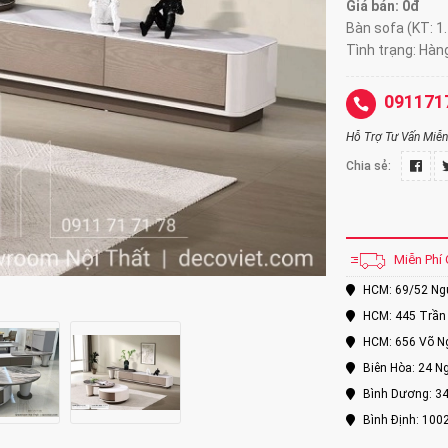
Giá bán: 0đ
Bàn sofa (KT: 1
Tình trạng: Hàn
091171
Hỗ Trợ Tư Vấn Miễn 
Chia sẻ:
Miễn Phí 
HCM: 69/52 Nguy
HCM: 445 Trần 
HCM: 656 Võ Ng
Biên Hòa: 24 Ng
Bình Dương: 34
Bình Định: 100