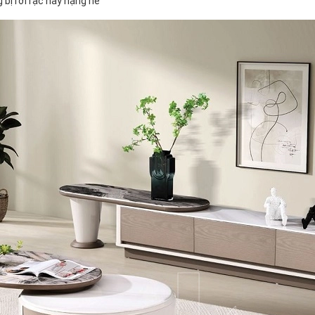
 bị rời rạc hay nặng nề