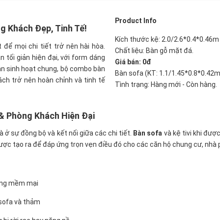
Product Info
g Khách Đẹp, Tinh Tế!
Kích thước kệ: 2.0/2.6*0.4*0.46m
để mọi chi tiết trở nên hài hòa.
Chất liệu: Bàn gỗ mặt đá.
n tối giản hiện đại, với form dáng
Giá bán: 0đ
ian sinh hoạt chung, bộ combo bàn
Bàn sofa (KT: 1.1/1.45*0.8*0.42m
ách trở nên hoàn chỉnh và tinh tế
Tình trạng: Hàng mới - Còn hàng.
 & Phòng Khách Hiện Đại
ở sự đồng bộ và kết nối giữa các chi tiết.
Bàn sofa
và kệ tivi khi đượ
ược tạo ra để đáp ứng trọn vẹn điều đó cho các căn hộ chung cư, nhà 
 cong mềm mại
i sofa và thảm