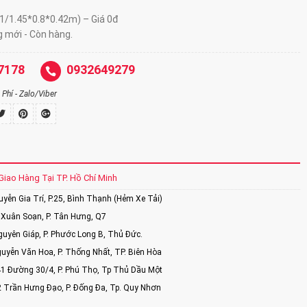
.1/1.45*0.8*0.42m) – Giá 0đ
g mới - Còn hàng.
7178
0932649279
Phí - Zalo/Viber
Giao Hàng Tại TP. Hồ Chí Minh
ễn Gia Trí, P.25, Bình Thạnh (Hẻm Xe Tải)
Xuân Soạn, P. Tân Hưng, Q7
uyên Giáp, P. Phước Long B, Thủ Đức.
uyễn Văn Hoa, P. Thống Nhất, TP. Biên Hòa
1 Đường 30/4, P. Phú Thọ, Tp Thủ Dầu Một
2 Trần Hưng Đạo, P. Đống Đa, Tp. Quy Nhơn