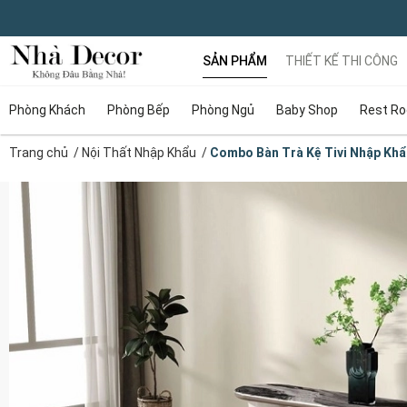
SẢN PHẨM
THIẾT KẾ THI CÔNG
Phòng Khách
Phòng Bếp
Phòng Ngủ
Baby Shop
Rest R
Trang chủ
/
Nội Thất Nhập Khẩu
/
Combo Bàn Trà Kệ Tivi Nhập Khẩ