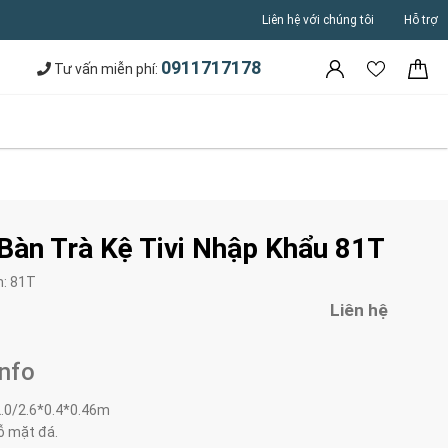
Liên hệ với chúng tôi
Hỗ trợ
0911717178
Tư vấn miễn phí:
àn Trà Kệ Tivi Nhập Khẩu 81T
m:
81T
Liên hệ
Info
2.0/2.6*0.4*0.46m
gỗ mặt đá.