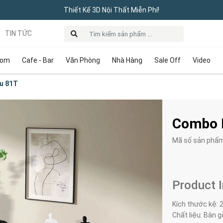
Thiết Kế 3D Nội Thất Miễn Phí!
TIN TỨC
oom
Cafe - Bar
Văn Phòng
Nhà Hàng
Sale Off
Video
u 81T
Combo B
Mã số sản phẩ
Product 
Kích thước kệ: 
Chất liệu: Bàn 