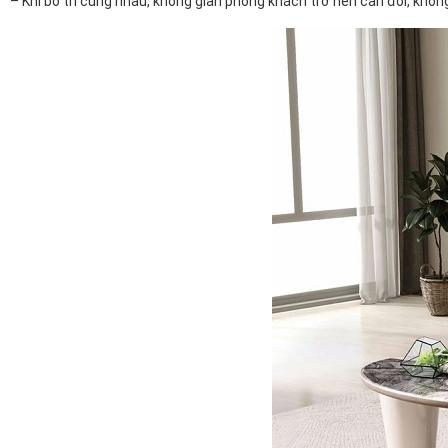
– Khi bố trí cùng nhau, không gian phòng khách trở nên cân đối, không