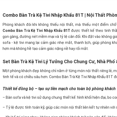
Combo Bàn Trà Kệ Tivi Nhập Khẩu 81T | Nội Thất Phòn
Phòng khách đôi khi không thiếu nội thất, mà thiếu một điểm chốt 
Combo Bàn Trà Kệ Tivi Nhập Khẩu 81T
được thiết kế theo tinh thầ
gọn gàng, đường nét mềm mại và tỷ lệ cân đối. Khi đặt vào không g
sofa - kệ tivi mang lại cảm giác nhẹ mắt, thanh lịch, giúp phòng kh
hơn mà không hề tạo cảm giác nặng nề hay rối mắt.
Set Bàn Trà Kệ Tivi Lý Tưởng Cho Chung Cư, Nhà Phố
Một phòng khách đẹp không chỉ nằm ở từng món nội thất riêng lẻ, mà 
tinh tế và có chiều sâu hơn. Combo Bàn Trà Kệ Tivi Nhập Khẩu 81T đ
Thiết kế đồng bộ – tạo sự liền mạch cho toàn bộ phòng khách
– Bàn sofa và kệ tivi sử dụng chung thiết kế: hình khối hiện đại, bo
– Tỷ lệ được tính toán kỹ, giúp các món nội thất liên kết tự nhiên vớ