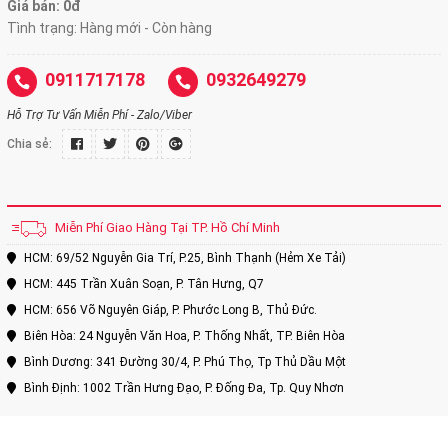
Giá bán: 0đ
Tình trạng: Hàng mới - Còn hàng
0911717178
0932649279
Hỗ Trợ Tư Vấn Miễn Phí - Zalo/Viber
Chia sẻ:
Miễn Phí Giao Hàng Tại TP. Hồ Chí Minh
HCM: 69/52 Nguyễn Gia Trí, P.25, Bình Thạnh (Hẻm Xe Tải)
HCM: 445 Trần Xuân Soạn, P. Tân Hưng, Q7
HCM: 656 Võ Nguyên Giáp, P. Phước Long B, Thủ Đức.
Biên Hòa: 24 Nguyễn Văn Hoa, P. Thống Nhất, TP. Biên Hòa
Bình Dương: 341 Đường 30/4, P. Phú Thọ, Tp Thủ Dầu Một
Bình Định: 1002 Trần Hưng Đạo, P. Đống Đa, Tp. Quy Nhơn