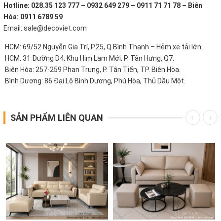
Hotline: 028.35 123 777 – 0932 649 279 – 0911 71 71 78 – Biên
Hòa: 0911 6789 59
Email: sale@decoviet.com
HCM: 69/52 Nguyễn Gia Trí, P.25, Q.Bình Thạnh – Hẻm xe tải lớn.
HCM: 31 Đường D4, Khu Him Lam Mới, P. Tân Hưng, Q7.
Biên Hòa: 257-259 Phan Trung, P. Tân Tiến, TP. Biên Hòa.
Bình Dương: 86 Đại Lộ Bình Dương, Phú Hòa, Thủ Dầu Một.
SẢN PHẨM LIÊN QUAN