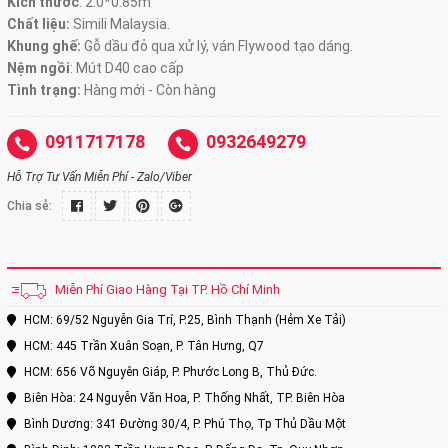
Kích thước
:
2.0*0.85m
Chất liệu:
Simili Malaysia.
Khung ghế:
Gỗ dầu đỏ qua xử lý, ván Flywood tạo dáng.
Nệm ngồi
:
Mút D40 cao cấp
Tình trạng:
Hàng mới - Còn hàng
0911717178
0932649279
Hỗ Trợ Tư Vấn Miễn Phí - Zalo/Viber
Chia sẻ:
Miễn Phí Giao Hàng Tại TP. Hồ Chí Minh
HCM: 69/52 Nguyễn Gia Trí, P.25, Bình Thạnh (Hẻm Xe Tải)
HCM: 445 Trần Xuân Soạn, P. Tân Hưng, Q7
HCM: 656 Võ Nguyên Giáp, P. Phước Long B, Thủ Đức.
Biên Hòa: 24 Nguyễn Văn Hoa, P. Thống Nhất, TP. Biên Hòa
Bình Dương: 341 Đường 30/4, P. Phú Thọ, Tp Thủ Dầu Một