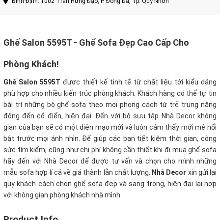
Bình Định: 1002 Trần Hưng Đạo, P. Đống Đa, Tp. Quy Nhơn
Ghế Salon 5595T - Ghế Sofa Đẹp Cao Cấp Cho
Phòng Khách!
Ghế Salon 5595T
được thiết kế tinh tế từ chất liệu tới kiểu dáng
phù hợp cho nhiều kiến trúc phòng khách. Khách hàng có thể tự tin
bài trí những bộ ghế sofa theo mọi phong cách từ trẻ trung năng
động đến cổ điển, hiện đại. Đến với bộ sưu tập Nhà Decor không
gian của bạn sẽ có một diện mạo mới và luôn cảm thấy mới mẻ nổi
bật trước mọi ánh nhìn.
Để giúp các bạn tiết kiệm thời gian, công
sức tìm kiếm, cũng như chi phí không cần thiết khi đi mua ghế sofa
hãy đến với Nhà Decor để được tư vấn và chọn cho mình những
mẫu sofa hợp lí cả về giá thành lẫn chất lượng.
Nhà Decor
xin gửi lại
quy khách cách chọn ghế sofa đẹp và sang trọng, hiện đại lại hợp
với không gian phòng khách nhà mình.
Product Info