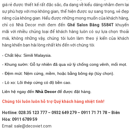
giá rẻ
được thiết kế rất đặc sắc, đa dạng về kiểu dáng nhằm đem lại
sự phù hợp với mọi không gian, thể hiện được sự sang trọng, vẻ đẹp
riêng của không gian. Hiểu được những mong muốn của khách hàng,
chỉ có Nhà Decor mới đem đến
Ghế Salon Băng 5584T
khuyến
mãi với nhiều chủng loại để khách hàng luôn có sự lựa chọn thoải
mái, không những vậy, chúng tôi luôn làm theo ý kiến của khách
hàng khiến bạn hài lòng nhất khi đến với chúng tôi.
- Chất liệu: Simili Malaysia.
- Khung sườn: Gỗ tự nhiên đã qua xử lý chống cong vênh, mối mọt.
- Đệm mút: Nệm cứng, mềm, hoặc bằng bông ép (tùy chọn).
- Lò xo: Lõi thép cứng có độ bền cao.
Liên hệ ngay đến
Nhà Decor
để được đặt hàng.
Chúng tôi luôn luôn hỗ trợ Quý khách hàng nhiệt tình!
Hotline: 028.35 123 777 – 0932 649 279 – 0911 71 71 78 – Biên
Hòa: 0911 6789 59
Email: sale@decoviet.com