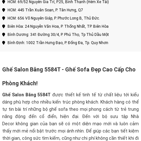
HCM: 69/52 Nguyễn Gia Trí, P.25, Bình Thạnh (Hẻm Xe Tải)
HCM: 445 Trần Xuân Soạn, P. Tân Hưng, Q7
HCM: 656 Võ Nguyên Giáp, P. Phước Long B, Thủ Đức.
Biên Hòa: 24 Nguyễn Văn Hoa, P. Thống Nhất, TP. Biên Hòa
Bình Dương: 341 Đường 30/4, P. Phú Thọ, Tp Thủ Dầu Một
Bình Định: 1002 Trần Hưng Đạo, P. Đống Đa, Tp. Quy Nhơn
Ghế Salon Băng 5584T - Ghế Sofa Đẹp Cao Cấp Cho
Phòng Khách!
Ghế Salon Băng 5584T
được thiết kế tinh tế từ chất liệu tới kiểu
dáng phù hợp cho nhiều kiến trúc phòng khách. Khách hàng có thể
tự tin bài trí những bộ ghế sofa theo mọi phong cách từ trẻ trung
năng động đến cổ điển, hiện đại. Đến với bộ sưu tập Nhà
Decor không gian của bạn sẽ có một diện mạo mới và luôn cảm
thấy mới mẻ nổi bật trước mọi ánh nhìn.
Để giúp các bạn tiết kiệm
thời gian, công sức tìm kiếm, cũng như chi phí không cần thiết khi đi