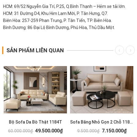
HCM: 69/52 Nguyễn Gia Trí, P.25, Q.Bình Thạnh – Hẻm xe tải lớn.
HCM: 31 Đường D4, Khu Him Lam Mới, P. Tân Hưng, Q7.
Biên Hòa: 257-259 Phan Trung, P. Tân Tiến, TP. Biên Hòa.
Bình Dương: 86 Đại Lộ Bình Dương, Phú Hòa, Thủ Dầu Một.
SẢN PHẨM LIÊN QUAN
T
Bộ Sofa Da Bò Thật 1184T
Sofa Băng Nhỏ Gọn 2 Chỗ 1183T
49.500.000₫
7.150.000₫
60.000.000₫
9.500.000₫