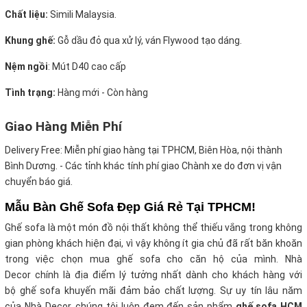
Chất liệu:
Simili Malaysia.
Khung ghế:
Gỗ dầu đỏ qua xử lý, ván Flywood tạo dáng.
Nệm ngồi
:
Mút D40 cao cấp
Tình trạng:
Hàng mới - Còn hàng
Giao Hàng Miễn Phí
Delivery Free:
Miễn phí giao hàng tại TPHCM, Biên Hòa, nội thành
Bình Dương. - Các tỉnh khác tính phí giao Chành xe do đơn vị vận
chuyển báo giá.
Mẫu Bàn Ghế Sofa Đẹp Giá Rẻ Tại TPHCM!
Ghế sofa là một món đồ nội thất không thể thiếu vắng trong không
gian phòng khách hiện đại, vì vậy không ít gia chủ đã rất băn khoăn
trong việc chọn mua ghế sofa cho căn hộ của mình. Nhà
Decor chính là địa điểm lý tưởng nhất dành cho khách hàng với
bộ ghế sofa khuyến mãi
đảm bảo chất lượng. Sự uy tín lâu năm
của Nhà Decor, chúng tôi luôn đem đến sản phẩm
ghế sofa HCM