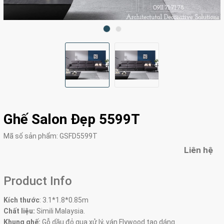
Ghế Salon Đẹp 5599T
Mã số sản phẩm:
GSFD5599T
Liên hệ
Product Info
Kích thước
:
3.1*1.8*0.85m
Chất liệu:
Simili Malaysia.
Khung ghế:
Gỗ dầu đỏ qua xử lý, ván Flywood tạo dáng.