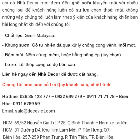
chỉ có Nhà Decor mới đem đến
ghế sofa
khuyến mãi với nhiều
chủng loại để khách hàng luôn có sự lựa chọn thoải mái, không
những vậy, chúng tôi luôn làm theo ý kiến của khách hàng khiến bạn
hài lòng nhất khi đến với chúng tôi.
- Chất liệu: Simili Malaysia.
- Khung sườn: Gỗ tự nhiên đã qua xử lý chống cong vênh, mối mọt.
- Đệm mút: Nệm cứng, mềm, hoặc bằng bông ép (tùy chọn).
- Lò xo: Lõi thép cứng có độ bền cao.
Liên hệ ngay đến
Nhà Decor
để được đặt hàng.
Chúng tôi luôn luôn hỗ trợ Quý khách hàng nhiệt tình!
Hotline: 028.35 123 777 – 0932 649 279 – 0911 71 71 78 – Biên
Hòa: 0911 6789 59
Email: sale@decoviet.com
HCM: 69/52 Nguyễn Gia Trí, P.25, Q.Bình Thạnh – Hẻm xe tải lớn.
HCM: 31 Đường D4, Khu Him Lam Mới, P. Tân Hưng, Q7.
Biên Hòa: 257-259 Phan Trung, P. Tân Tiến, TP. Biên Hòa.