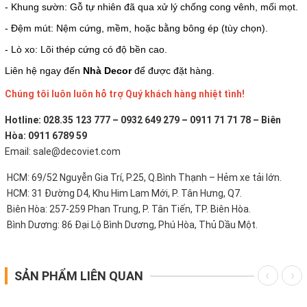
- Khung sườn: Gỗ tự nhiên đã qua xử lý chống cong vênh, mối mọt.
- Đệm mút: Nệm cứng, mềm, hoặc bằng bông ép (tùy chọn).
- Lò xo: Lõi thép cứng có độ bền cao.
Liên hệ ngay đến
Nhà Decor
để được đặt hàng.
Chúng tôi luôn luôn hỗ trợ Quý khách hàng nhiệt tình!
Hotline: 028.35 123 777 – 0932 649 279 – 0911 71 71 78 – Biên
Hòa: 0911 6789 59
Email: sale@decoviet.com
HCM: 69/52 Nguyễn Gia Trí, P.25, Q.Bình Thạnh – Hẻm xe tải lớn.
HCM: 31 Đường D4, Khu Him Lam Mới, P. Tân Hưng, Q7.
Biên Hòa: 257-259 Phan Trung, P. Tân Tiến, TP. Biên Hòa.
Bình Dương: 86 Đại Lộ Bình Dương, Phú Hòa, Thủ Dầu Một.
SẢN PHẨM LIÊN QUAN