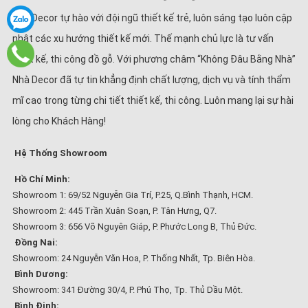
Nhà Decor tự hào với đội ngũ thiết kế trẻ, luôn sáng tạo luôn cập
nhật các xu hướng thiết kế mới. Thế mạnh chủ lực là tư vấn
thiết kế, thi công đồ gỗ. Với phương châm “Không Đâu Bằng Nhà”
Nhà Decor đã tự tin khẳng định chất lượng, dịch vụ và tính thẩm
mĩ cao trong từng chi tiết thiết kế, thi công. Luôn mang lại sự hài
lòng cho Khách Hàng!
Hệ Thống Showroom
Hồ Chí Minh:
Showroom 1: 69/52 Nguyễn Gia Trí, P.25, Q.Bình Thạnh, HCM.
Showroom 2: 445 Trần Xuân Soạn, P. Tân Hưng, Q7.
Showroom 3: 656 Võ Nguyên Giáp, P. Phước Long B, Thủ Đức.
Đồng Nai:
Showroom: 24 Nguyễn Văn Hoa, P. Thống Nhất, Tp. Biên Hòa.
Bình Dương:
Showroom: 341 Đường 30/4, P. Phú Thọ, Tp. Thủ Dầu Một.
Bình Định: