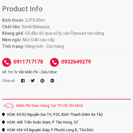
Product Info
Kích thước
:
2.0*0.85m
Chất liệu:
Simili Malaysia.
Khung ghế:
Gỗ dầu đỏ qua xử lý, ván Flywood tạo dáng.
Nệm ngồi
:
Mút D40 cao cấp
Tình trạng:
Hàng mới - Còn hàng
0911717178
0932649279
Hỗ Trợ Tư Vấn Miễn Phí - Zalo/Viber
Chia sẻ:
Miễn Phí Giao Hàng Tại TP. Hồ Chí Minh
HCM: 69/52 Nguyễn Gia Trí, P.25, Bình Thạnh (Hẻm Xe Tải)
HCM: 445 Trần Xuân Soạn, P. Tân Hưng, Q7
HCM: 656 Võ Nguyên Giáp, P. Phước Long B, Thủ Đức.