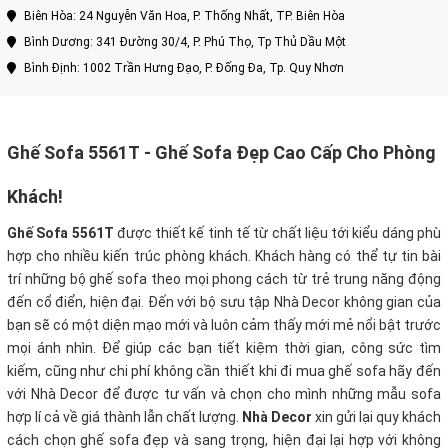
Biên Hòa: 24 Nguyễn Văn Hoa, P. Thống Nhất, TP. Biên Hòa
Bình Dương: 341 Đường 30/4, P. Phú Thọ, Tp Thủ Dầu Một
Bình Định: 1002 Trần Hưng Đạo, P. Đống Đa, Tp. Quy Nhơn
Ghế Sofa 5561T - Ghế Sofa Đẹp Cao Cấp Cho Phòng
Khách!
Ghế Sofa 5561T
được thiết kế tinh tế từ chất liệu tới kiểu dáng phù
hợp cho nhiều kiến trúc phòng khách. Khách hàng có thể tự tin bài
trí những bộ ghế sofa theo mọi phong cách từ trẻ trung năng động
đến cổ điển, hiện đại. Đến với bộ sưu tập Nhà Decor không gian của
bạn sẽ có một diện mạo mới và luôn cảm thấy mới mẻ nổi bật trước
mọi ánh nhìn.
Để giúp các bạn tiết kiệm thời gian, công sức tìm
kiếm, cũng như chi phí không cần thiết khi đi mua ghế sofa hãy đến
với Nhà Decor để được tư vấn và chọn cho mình những mẫu sofa
hợp lí cả về giá thành lẫn chất lượng.
Nhà Decor
xin gửi lại quy khách
cách chọn ghế sofa đẹp và sang trọng, hiện đại lại hợp với không