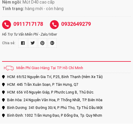
Nệm ngồi
:
Mút D40 cao cấp
Tình trạng:
hàng mới - còn hàng
0911717178
0932649279
Hỗ Trợ Tư Vấn Miễn Phí - Zalo/Viber
Chia sẻ:
Miễn Phí Giao Hàng Tại TP. Hồ Chí Minh
HCM: 69/52 Nguyễn Gia Trí, P.25, Bình Thạnh (Hẻm Xe Tải)
HCM: 445 Trần Xuân Soạn, P. Tân Hưng, Q7
HCM: 656 Võ Nguyên Giáp, P. Phước Long B, Thủ Đức.
Biên Hòa: 24 Nguyễn Văn Hoa, P. Thống Nhất, TP. Biên Hòa
Bình Dương: 341 Đường 30/4, P. Phú Thọ, Tp Thủ Dầu Một
Bình Định: 1002 Trần Hưng Đạo, P. Đống Đa, Tp. Quy Nhơn