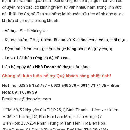
nội thất mà mình quan tâm. Bỏi chúng tôi có đội ngũ nhân viên có
chuyên môn cao, có kinh nghiệm tư vấn nhiều năm trong lĩnh vực
nội thất. Do đó, sẽ đưa ra những lời khuyên hữu ích dành cho quý vị
khi lựa chọn sofa phòng khách.
- Vỏ bọc: Simili Malaysia.
- Khung sườn: Gỗ tự nhiên đã qua xử lý chống cong vênh, mối mọt.
- Đệm mút: Nệm cứng, mềm, hoặc bằng bông ép (tùy chọn).
- Lò xo: Lõi thép cứng có độ bền cao.
Liên hệ ngay đến
Nhà Decor
để được đặt hàng.
Chúng tôi luôn luôn hỗ trợ Quý khách hàng nhiệt tình!
Hotline: 028.35 123 777 – 0932 649 279 – 0911 71 71 78 – Biên
Hòa: 0911 6789 59
Email: sale@decoviet.com
HCM: 69/52 Nguyễn Gia Trí, P.25, Q.Bình Thạnh – Hẻm xe tải lớn.
HCM: 31 Đường D4, Khu Him Lam Mới, P. Tân Hưng, Q7.
Biên Hòa: 257-259 Phan Trung, P. Tân Tiến, TP. Biên Hòa.