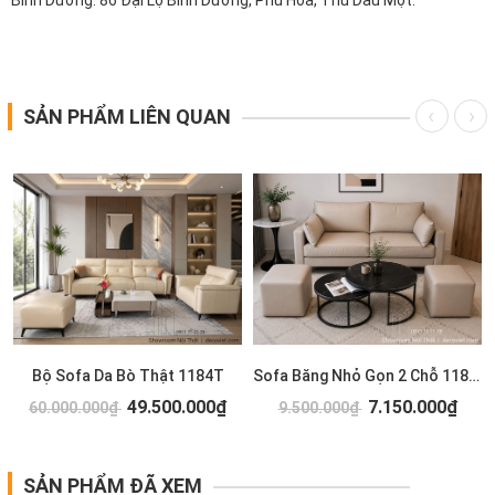
Bình Dương: 86 Đại Lộ Bình Dương, Phú Hòa, Thủ Dầu Một.
SẢN PHẨM LIÊN QUAN
Bộ Sofa Da Bò Thật 1184T
Sofa Băng Nhỏ Gọn 2 Chỗ 1183T
49.500.000₫
7.150.000₫
60.000.000₫
9.500.000₫
SẢN PHẨM ĐÃ XEM