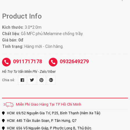
Product Info
Kích thước
:
3.0*2.0m
Chất liệu
: Gỗ MFC phủ Melamine chống trầy.
Giá bán: 0đ
Tình trạng:
Hàng mới - Còn hàng.
0911717178
0932649279
Hỗ Trợ Tư Vấn Miễn Phí - Zalo/Viber
Chia sẻ:
Miễn Phí Giao Hàng Tại TP. Hồ Chí Minh
HCM: 69/52 Nguyễn Gia Trí, P.25, Bình Thạnh (Hẻm Xe Tải)
HCM: 445 Trần Xuân Soạn, P. Tân Hưng, Q7
HCM: 656 Võ Nguyên Giáp, P. Phước Long B, Thủ Đức.