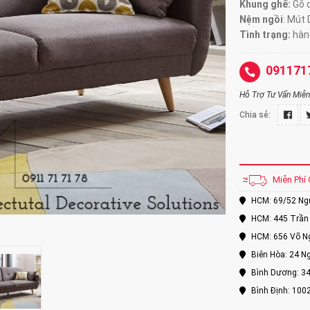
Khung ghế:
Gỗ d
Nệm ngồi
:
Mút 
Tình trạng:
hàng
091171
Hỗ Trợ Tư Vấn Miễn 
Chia sẻ:
Miễn Phí 
HCM: 69/52 Nguy
HCM: 445 Trần 
HCM: 656 Võ Ng
Biên Hòa: 24 Ng
Bình Dương: 34
Bình Định: 100