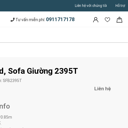
Liên hệ với chúng tôi
Hỗ trợ
0911717178
Tư vấn miễn phí:
d, Sofa Giường 2395T
m:
SFB2395T
Liên hệ
Info
*0.85m
.