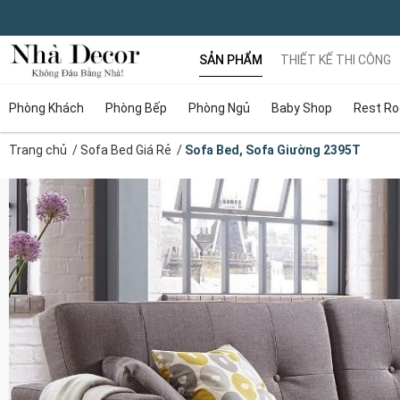
SẢN PHẨM
THIẾT KẾ THI CÔNG
Phòng Khách
Phòng Bếp
Phòng Ngủ
Baby Shop
Rest R
Trang chủ
/
Sofa Bed Giá Rẻ
/
Sofa Bed, Sofa Giường 2395T