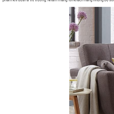
phẩm khi đưa ra thị trường. Nhằm mang tới khách hàng những bộ sofa 