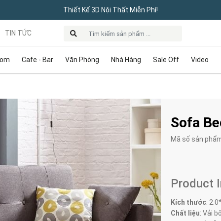
Thiết Kế 3D Nội Thất Miễn Phí!
TIN TỨC
oom
Cafe - Bar
Văn Phòng
Nhà Hàng
Sale Off
Video
Sofa Be
Mã số sản phẩ
Product 
Kích thước
:
2.0
Chất liệu
: Vải bố