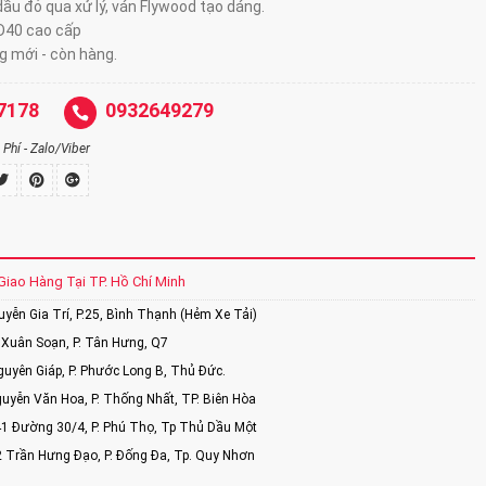
ầu đỏ qua xử lý, ván Flywood tạo dáng.
D40 cao cấp
 mới - còn hàng.
7178
0932649279
Phí - Zalo/Viber
Giao Hàng Tại TP. Hồ Chí Minh
ễn Gia Trí, P.25, Bình Thạnh (Hẻm Xe Tải)
Xuân Soạn, P. Tân Hưng, Q7
uyên Giáp, P. Phước Long B, Thủ Đức.
uyễn Văn Hoa, P. Thống Nhất, TP. Biên Hòa
1 Đường 30/4, P. Phú Thọ, Tp Thủ Dầu Một
2 Trần Hưng Đạo, P. Đống Đa, Tp. Quy Nhơn