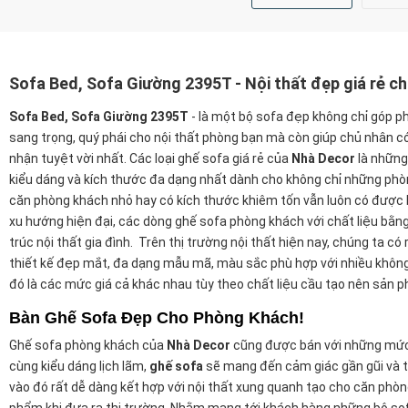
Sofa Bed, Sofa Giường 2395T - Nội thất đẹp giá rẻ c
Sofa Bed, Sofa Giường 2395T
-
là một bộ sofa đẹp không chỉ góp p
sang trọng, quý phái cho nội thất phòng bạn mà còn giúp chủ nhân c
nhận tuyệt vời nhất. Các loại ghế sofa giá rẻ của
Nhà Decor
là những
kiểu dáng và kích thước đa dạng nhất dành cho không chỉ những ph
căn phòng khách nhỏ hay có kích thước khiêm tốn vẫn luôn có được
xu hướng hiện đại, các dòng ghế sofa phòng khách với chất liệu bằ
trúc nội thất gia đình. Trên thị trường nội thất hiện nay, chúng ta có
thiết kế đẹp mắt, đa dạng mẫu mã, màu sắc phù hợp với nhiều khôn
đó là các mức giá cả khác nhau tùy theo chất liệu cầu tạo nên sản 
Bàn Ghế Sofa Đẹp Cho Phòng Khách!
Ghế sofa phòng khách của
Nhà Decor
cũng được bán với những mức g
cùng kiểu dáng lịch lãm,
ghế sofa
sẽ mang đến cảm giác gần gũi và th
vào đó rất dễ dàng kết hợp với nội thất xung quanh tạo cho căn phò