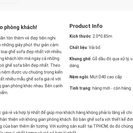
Product Info
ho phòng khách!
Kích thước
:
2.0*0.85m
hần tôn thêm vẻ đẹp tiện nghi
ó những giây phút thư giản cảm
Chất liệu
: Vải bố.
 loại ghế sofa đẹp nhất với nhiều
òng khách lớn mà ngay cả những
Khung ghế:
Gỗ dầu đỏ qua xử lý, 
 bộ ghế sofa bền đẹp nhất. Theo
dáng.
ng nệm được ưu chuộng trong kiến
Nệm ngồi
:
Mút D40 cao cấp
 rất nhiều mẫu ghế sofa giá rẻ với
g gian phòng khác nhau. Bên cạnh
Tình trạng:
hàng mới - còn hàng.
phẩm.
iá rẻ và hợp lý nhất để giúp mọi khách hàng không phải lo lắng về chi
ân thiện với không gian phòng khách. Bộ bàn ghế sofa với thiết kế đ
ng của bạn thêm ấn tượng. Với xưởng sản xuất tại TPHCM, do đó chúng