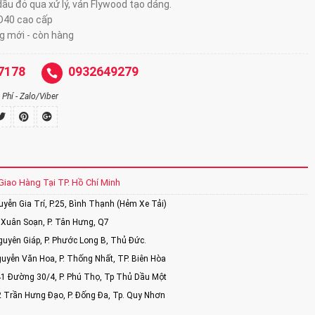
ầu đỏ qua xử lý, ván Flywood tạo dáng.
D40 cao cấp
 mới - còn hàng
7178
0932649279
Phí - Zalo/Viber
Giao Hàng Tại TP. Hồ Chí Minh
ễn Gia Trí, P.25, Bình Thạnh (Hẻm Xe Tải)
Xuân Soạn, P. Tân Hưng, Q7
uyên Giáp, P. Phước Long B, Thủ Đức.
uyễn Văn Hoa, P. Thống Nhất, TP. Biên Hòa
1 Đường 30/4, P. Phú Thọ, Tp Thủ Dầu Một
2 Trần Hưng Đạo, P. Đống Đa, Tp. Quy Nhơn