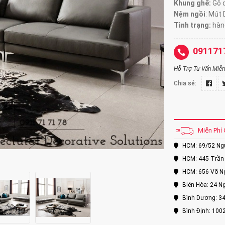
Khung ghế:
Gỗ d
Nệm ngồi
:
Mút 
Tình trạng:
hàng
091171
Hỗ Trợ Tư Vấn Miễn 
Chia sẻ:
Miễn Phí 
HCM: 69/52 Nguy
HCM: 445 Trần 
HCM: 656 Võ Ng
Biên Hòa: 24 Ng
Bình Dương: 34
Bình Định: 100