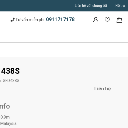
Liên hệ với chúng tôi
Hỗ trợ
0911717178
Tư vấn miễn phí:
 438S
m:
SFD438S
Liên hệ
Info
*0.9m
 Malaysia.