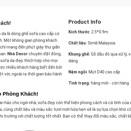
Product Info
hách!
Kích thước
:
2.5*0.9m
 da là dòng ghế sofa cao cấp có
h. Một không gian phòng khách
Chất liệu:
Simili Malaysia.
 chỉ mang đến phút giây thư giãn
bạn.
Nhà Decor
chuyên đặt đóng,
Khung ghế:
Gỗ dầu đỏ qua xử lý, 
 sofa da đẹp thích hợp cho mọi
dáng.
ợc nhiều khách hàng biết đến bởi
Nệm ngồi
:
Mút D40 cao cấp
 vời, ngoài ra thời gian bảo hành
Tình trạng:
hàng mới - còn hàng
o Phòng Khách!
n hảo cho ngôi nhà, sofa đẹp còn thể hiện phong cách và cá tính của 
 cùng chất liệu và màu sắc tươi mới hứa hẹn sẽ là sự lựa chọn khó có
hị trường với chất lượng tốt nhất. Bạn có thể thay đổi màu sắc, chất li