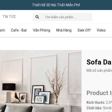
Thiết Kế 3D Nội Thất Miễn Phí!
TIN TỨC
oom
Cafe - Bar
Văn Phòng
Nhà Hàng
Sale Off
Video
Sofa Da
Mã số sản phẩ
Product 
Kích thước
:
2.5
Chất liệu:
Simili