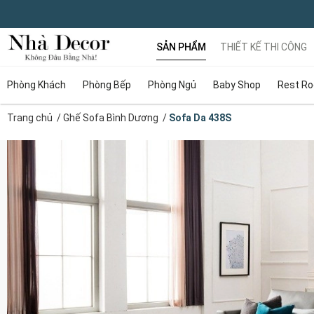
SẢN PHẨM
THIẾT KẾ THI CÔNG
Phòng Khách
Phòng Bếp
Phòng Ngủ
Baby Shop
Rest R
Trang chủ
/
Ghế Sofa Bình Dương
/
Sofa Da 438S