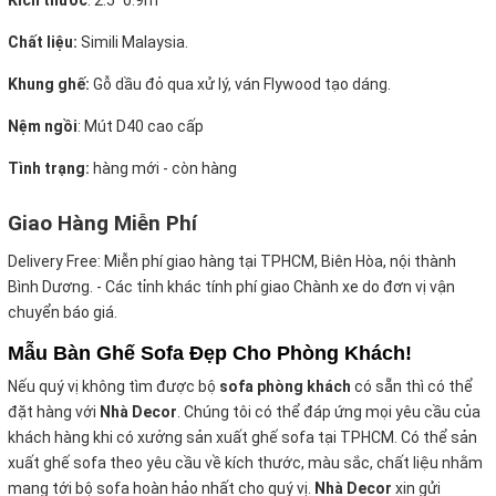
Kích thước
:
2.5*0.9m
Chất liệu:
Simili Malaysia.
Khung ghế:
Gỗ dầu đỏ qua xử lý, ván Flywood tạo dáng.
Nệm ngồi
:
Mút D40 cao cấp
Tình trạng:
hàng mới - còn hàng
Giao Hàng Miễn Phí
Delivery Free:
Miễn phí giao hàng tại TPHCM, Biên Hòa, nội thành
Bình Dương. - Các tỉnh khác tính phí giao Chành xe do đơn vị vận
chuyển báo giá.
Mẫu Bàn Ghế Sofa Đẹp Cho Phòng Khách!
Nếu quý vị không tìm được bộ
sofa phòng khách
có sẵn thì có thể
đặt hàng với
Nhà Decor
. Chúng tôi có thể đáp ứng mọi yêu cầu của
khách hàng khi có xưởng sản xuất ghế sofa tại TPHCM. Có thể sản
xuất ghế sofa theo yêu cầu về kích thước, màu sắc, chất liệu nhằm
mang tới bộ sofa hoàn hảo nhất cho quý vị.
Nhà Decor
xin gửi