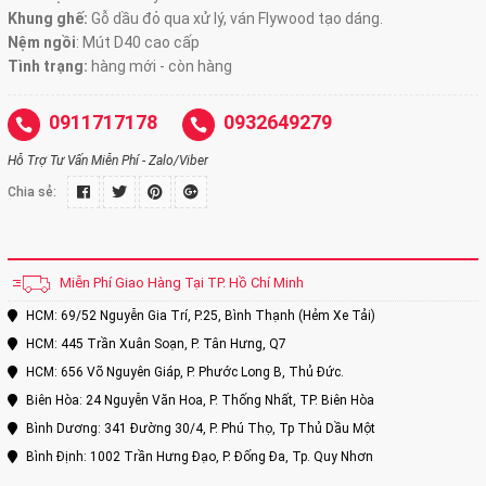
Khung ghế:
Gỗ dầu đỏ qua xử lý, ván Flywood tạo dáng.
Nệm ngồi
:
Mút D40 cao cấp
Tình trạng:
hàng mới - còn hàng
0911717178
0932649279
Hỗ Trợ Tư Vấn Miễn Phí - Zalo/Viber
Chia sẻ:
Miễn Phí Giao Hàng Tại TP. Hồ Chí Minh
HCM: 69/52 Nguyễn Gia Trí, P.25, Bình Thạnh (Hẻm Xe Tải)
HCM: 445 Trần Xuân Soạn, P. Tân Hưng, Q7
HCM: 656 Võ Nguyên Giáp, P. Phước Long B, Thủ Đức.
Biên Hòa: 24 Nguyễn Văn Hoa, P. Thống Nhất, TP. Biên Hòa
Bình Dương: 341 Đường 30/4, P. Phú Thọ, Tp Thủ Dầu Một
Bình Định: 1002 Trần Hưng Đạo, P. Đống Đa, Tp. Quy Nhơn