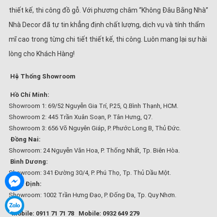
thiết kế, thi công đồ gỗ. Với phương châm “Không Đâu Bằng Nhà”
Nhà Decor đã tự tin khẳng định chất lượng, dịch vụ và tính thẩm
mĩ cao trong từng chi tiết thiết kế, thi công. Luôn mang lại sự hài
lòng cho Khách Hàng!
Hệ Thống Showroom
Hồ Chí Minh:
Showroom 1: 69/52 Nguyễn Gia Trí, P.25, Q.Bình Thạnh, HCM.
Showroom 2: 445 Trần Xuân Soạn, P. Tân Hưng, Q7.
Showroom 3: 656 Võ Nguyên Giáp, P. Phước Long B, Thủ Đức.
Đồng Nai:
Showroom: 24 Nguyễn Văn Hoa, P. Thống Nhất, Tp. Biên Hòa.
Bình Dương:
Showroom: 341 Đường 30/4, P. Phú Thọ, Tp. Thủ Dầu Một.
Bình Định:
Showroom: 1002 Trần Hưng Đạo, P. Đống Đa, Tp. Quy Nhơn.
Mobile: 0911 71 71 78
Mobile: 0932 649 279