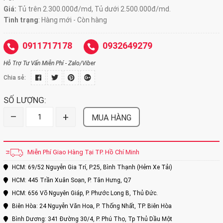
Giá:
Tủ trên 2.300.000đ/md, Tủ dưới 2.500.000đ/md.
Tình trạng
: Hàng mới - Còn hàng
0911717178
0932649279
Hỗ Trợ Tư Vấn Miễn Phí - Zalo/Viber
Chia sẻ:
SỐ LƯỢNG:
–
+
MUA HÀNG
Miễn Phí Giao Hàng Tại TP. Hồ Chí Minh
HCM: 69/52 Nguyễn Gia Trí, P.25, Bình Thạnh (Hẻm Xe Tải)
HCM: 445 Trần Xuân Soạn, P. Tân Hưng, Q7
HCM: 656 Võ Nguyên Giáp, P. Phước Long B, Thủ Đức.
Biên Hòa: 24 Nguyễn Văn Hoa, P. Thống Nhất, TP. Biên Hòa
Bình Dương: 341 Đường 30/4, P. Phú Thọ, Tp Thủ Dầu Một