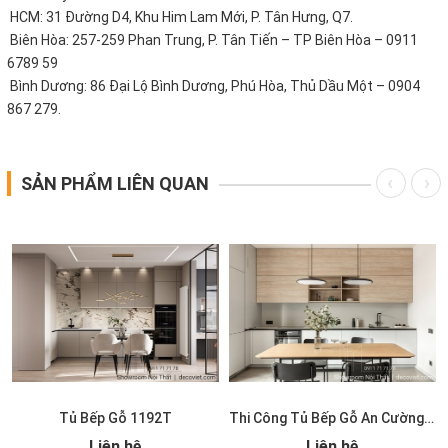
HCM: 31 Đường D4, Khu Him Lam Mới, P. Tân Hưng, Q7.
Biên Hòa: 257-259 Phan Trung, P. Tân Tiến – TP Biên Hòa – 0911
6789 59
Bình Dương: 86 Đại Lộ Bình Dương, Phú Hòa, Thủ Dầu Một – 0904
867 279.
SẢN PHẨM LIÊN QUAN
Tủ Bếp Gỗ 1192T
Thi Công Tủ Bếp Gỗ An Cường 1191T
Liên hệ
Liên hệ