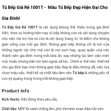
Tủ Bếp Giá Rẻ 1001T -
Mẫu
Tủ Bếp
Đẹp Hiện Đại Cho
Gia Đình!
Tủ Bếp Giá Rẻ 1001T
là vật dụng không thể thiếu trong gia đình
Việt, theo xu hướng hiện nay tủ bếp không còn và vật dụng chuyên
cho việc nội trợ mà nó còn là vật dung trang trí, tô điểm cho không
gian sống của mỗi gia đình. Không gian bếp không chỉ là nơi của
những người nội chợ mà còn là nơi xum họp, quay quần của các
thành viên gia đình trong mỗi bữa ăn, sau những lúc làm việc mệt
mỏi, hoặc nhưng bận rộn bên ngoài xã hội.. Chính vì thế việc thiết kế
cho gia đình bạn một không gian bếp đẹp là điều không dễ, việc lựa
chọn màu sắc, thiết kế và chất liệu làm nên
Tủ bếp
là những yếu tố
cực kỳ quang trọng trong mỗi không gian bếp.
Product Info
Kích thước
: Đặt đóng theo yêu cầu
Chất liệu:
MDF lõi xanh chống ẩm, phủ Verneer xoan đào/sồi sơn