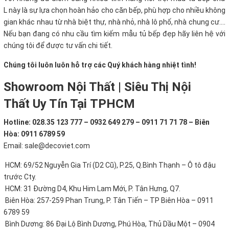
L này là sự lựa chọn hoàn hảo cho căn bếp, phù hợp cho nhiều không
gian khác nhau từ nhà biệt thự, nhà nhỏ, nhà lô phố, nhà chung cư….
Nếu bạn đang có nhu cầu tìm kiếm mẫu tủ bếp đẹp hãy liên hệ với
chúng tôi để được tư vấn chi tiết.
Chúng tôi luôn luôn hỗ trợ các Quý khách hàng nhiệt tình!
Showroom Nội Thất | Siêu Thị Nội
Thất Uy Tín Tại TPHCM
Hotline: 028.35 123 777 – 0932 649 279 – 0911 71 71 78 – Biên
Hòa: 0911 6789 59
Email: sale@decoviet.com
HCM: 69/52 Nguyễn Gia Trí (D2 Cũ), P.25, Q.Bình Thạnh – Ô tô đậu
trước Cty.
HCM: 31 Đường D4, Khu Him Lam Mới, P. Tân Hưng, Q7.
Biên Hòa: 257-259 Phan Trung, P. Tân Tiến – TP Biên Hòa – 0911
6789 59
Bình Dương: 86 Đại Lộ Bình Dương, Phú Hòa, Thủ Dầu Một – 0904