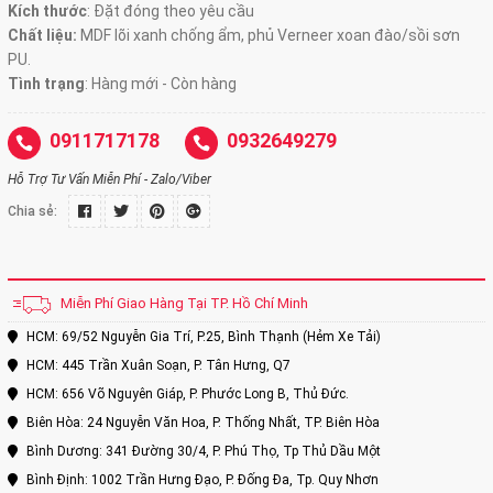
Kích thước
: Đặt đóng theo yêu cầu
Chất liệu:
MDF lõi xanh chống ẩm, phủ Verneer xoan đào/sồi sơn
PU.
Tình trạng
: Hàng mới - Còn hàng
0911717178
0932649279
Hỗ Trợ Tư Vấn Miễn Phí - Zalo/Viber
Chia sẻ:
Miễn Phí Giao Hàng Tại TP. Hồ Chí Minh
HCM: 69/52 Nguyễn Gia Trí, P.25, Bình Thạnh (Hẻm Xe Tải)
HCM: 445 Trần Xuân Soạn, P. Tân Hưng, Q7
HCM: 656 Võ Nguyên Giáp, P. Phước Long B, Thủ Đức.
Biên Hòa: 24 Nguyễn Văn Hoa, P. Thống Nhất, TP. Biên Hòa
Bình Dương: 341 Đường 30/4, P. Phú Thọ, Tp Thủ Dầu Một
Bình Định: 1002 Trần Hưng Đạo, P. Đống Đa, Tp. Quy Nhơn