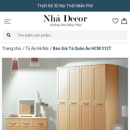
Thiết Kế 3D Nội Thất Miễn Phí!
Trang chủ
/
Tủ Áo Hà Nội
/
Báo Giá Tủ Quần Áo HCM 312T