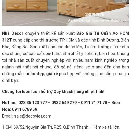
Nhà Decor
chuyên thiết kế sản xuất
Báo Giá Tủ Quần Áo HCM
312T
cung cấp cho thị trường TP HCM và các tỉnh Bình Dương, Biên
Hòa, Đồng Nai. Sản xuất cho các dự án lớn, Tủ âm tường giá rẻ cho
các chung cư cao cấp, biệt thự, nhà phố tại tphcm, biên hòa. Chúng
tôi nhà sản xuất chuyên nghiệp với nhiều năm kinh nghiệp trong
ngành nội thất nói chung, đồ gỗ nói riêng sẻ mang đến cho bạn
những mẫu
tủ áo đẹp
,
giá rẻ
phù hợp với không gian sống của gia
đình bạn.
Chúng tôi luôn luôn hỗ trợ Quý khách hàng nhiệt tình!
Hotline: 028.35 123 777 – 0932 649 279 – 0911 71 71 78 – Biên
Hòa: 0911 6789 59
Email: sale@decoviet.com
HCM: 69/52 Nguyễn Gia Trí, P.25, Q.Bình Thạnh – Hẻm xe tải lớn.