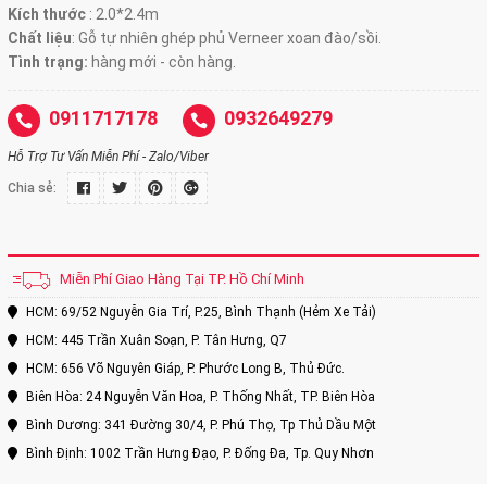
Kích thước
:
2.0*2.4m
Chất liệu
: Gỗ tự nhiên ghép phủ Verneer xoan đào/sồi.
Tình trạng:
hàng mới - còn hàng.
0911717178
0932649279
Hỗ Trợ Tư Vấn Miễn Phí - Zalo/Viber
Chia sẻ:
Miễn Phí Giao Hàng Tại TP. Hồ Chí Minh
HCM: 69/52 Nguyễn Gia Trí, P.25, Bình Thạnh (Hẻm Xe Tải)
HCM: 445 Trần Xuân Soạn, P. Tân Hưng, Q7
HCM: 656 Võ Nguyên Giáp, P. Phước Long B, Thủ Đức.
Biên Hòa: 24 Nguyễn Văn Hoa, P. Thống Nhất, TP. Biên Hòa
Bình Dương: 341 Đường 30/4, P. Phú Thọ, Tp Thủ Dầu Một
Bình Định: 1002 Trần Hưng Đạo, P. Đống Đa, Tp. Quy Nhơn