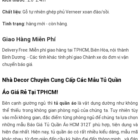
Kích thước
:
2.0*2.4m
Chất liệu
: Gỗ tự nhiên ghép phủ Verneer xoan đào/sồi.
Tình trạng:
hàng mới - còn hàng.
Giao Hàng Miễn Phí
Delivery Free:
Miễn phí giao hàng tại TPHCM, Biên Hòa, nội thành
Bình Dương. - Các tỉnh khác tính phí giao Chành xe do đơn vị vận
chuyển báo giá.
Nhà Decor Chuyên Cung Cấp Các Mẫu Tủ Quần
Áo Giá Rẻ Tại TPHCM!
Bên cạnh giường ngủ thì
tủ quần áo
là vật dụng dường như không
thể thiếu trong không gian phòng ngủ của chúng ta. Tuy nhiên tùy
vào mỗi không gian, đặc điểm từng phòng ngủ để chúng ta lựa chọn
những mẫu Báo Giá Tủ Quần Áo HCM 312T phù hợp, tiện dụng và
hiện đại nhất. Hiện nay, tủ quần áo có rất nhiều kiểu dáng, mẫu mã
khác nhau, từ đơn giản đến cầu kỳ, hiện đại đến thông minh... và đáp