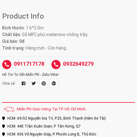
Product Info
Kích thước
:
1.6*2.0m
Chất liệu
: Gỗ MFC phủ melamine chống trầy.
Giá bán: 0đ
Tình trạng:
Hàng mới - Còn hàng.
0911717178
0932649279
Hỗ Trợ Tư Vấn Miễn Phí - Zalo/Viber
Chia sẻ:
Miễn Phí Giao Hàng Tại TP. Hồ Chí Minh
HCM: 69/52 Nguyễn Gia Trí, P.25, Bình Thạnh (Hẻm Xe Tải)
HCM: 445 Trần Xuân Soạn, P. Tân Hưng, Q7
HCM: 656 Võ Nguyên Giáp, P. Phước Long B, Thủ Đức.