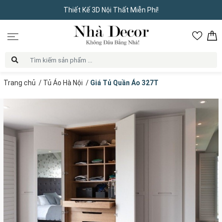
Thiết Kế 3D Nội Thất Miễn Phí!
Trang chủ
/
Tủ Áo Hà Nội
/
Giá Tủ Quần Áo 327T