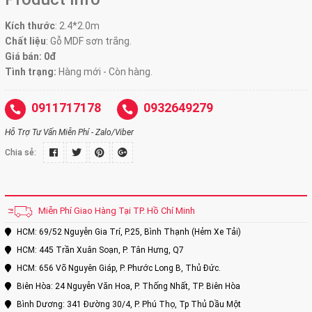
Kích thước
:
2.4*2.0m
Chất liệu
: Gỗ MDF sơn trắng.
Giá bán: 0đ
Tình trạng:
Hàng mới - Còn hàng.
0911717178
0932649279
Hỗ Trợ Tư Vấn Miễn Phí - Zalo/Viber
Chia sẻ:
Miễn Phí Giao Hàng Tại TP. Hồ Chí Minh
HCM: 69/52 Nguyễn Gia Trí, P.25, Bình Thạnh (Hẻm Xe Tải)
HCM: 445 Trần Xuân Soạn, P. Tân Hưng, Q7
HCM: 656 Võ Nguyên Giáp, P. Phước Long B, Thủ Đức.
Biên Hòa: 24 Nguyễn Văn Hoa, P. Thống Nhất, TP. Biên Hòa
Bình Dương: 341 Đường 30/4, P. Phú Thọ, Tp Thủ Dầu Một