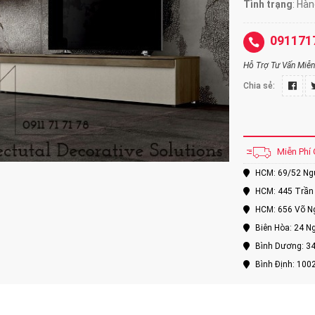
Tình trạng
: Hà
091171
Hỗ Trợ Tư Vấn Miễn 
Chia sẻ:
Miễn Phí 
HCM: 69/52 Nguy
HCM: 445 Trần 
HCM: 656 Võ Ng
Biên Hòa: 24 Ng
Bình Dương: 34
Bình Định: 100