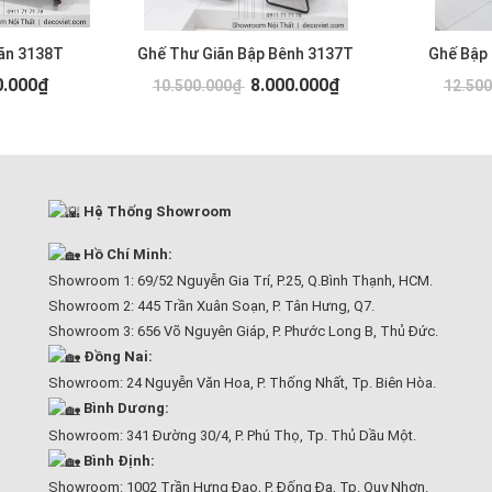
ãn 3138T
Ghế Thư Giãn Bập Bênh 3137T
Ghế Bập
0.000₫
8.000.000₫
10.500.000₫
12.50
Hệ Thống Showroom
Hồ Chí Minh:
Showroom 1: 69/52 Nguyễn Gia Trí, P.25, Q.Bình Thạnh, HCM.
Showroom 2: 445 Trần Xuân Soạn, P. Tân Hưng, Q7.
Showroom 3: 656 Võ Nguyên Giáp, P. Phước Long B, Thủ Đức.
Đồng Nai:
Showroom: 24 Nguyễn Văn Hoa, P. Thống Nhất, Tp. Biên Hòa.
Bình Dương:
Showroom: 341 Đường 30/4, P. Phú Thọ, Tp. Thủ Dầu Một.
Bình Định:
Showroom: 1002 Trần Hưng Đạo, P. Đống Đa, Tp. Quy Nhơn.