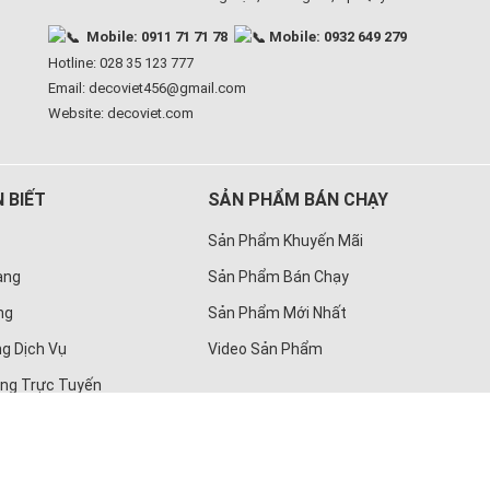
Mobile: 0911 71 71 78
Mobile: 0932 649 279
Hotline: 028 35 123 777
Email: decoviet456@gmail.com
Website:
decoviet.com
 BIẾT
SẢN PHẨM BÁN CHẠY
Sản Phẩm Khuyến Mãi
àng
Sản Phẩm Bán Chạy
ng
Sản Phẩm Mới Nhất
g Dịch Vụ
Video Sản Phẩm
àng Trực Tuyến
ng Ty TNHH Deco Việt
| MST 0313164704 Sở Kế Hoạch Và Đầu Tư 