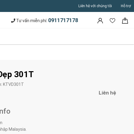
Liên hệ với chúng tôi
Hỗ trợ
0911717178
Tư vấn miễn phí:
 Đẹp 301T
m:
KTVD301T
Liên hệ
Info
4m
nhập Malaysia.