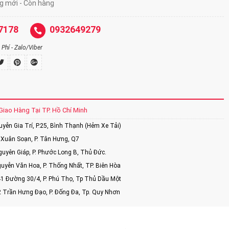
ng mới - Còn hàng
7178
0932649279
Phí - Zalo/Viber
Giao Hàng Tại TP. Hồ Chí Minh
ễn Gia Trí, P.25, Bình Thạnh (Hẻm Xe Tải)
Xuân Soạn, P. Tân Hưng, Q7
uyên Giáp, P. Phước Long B, Thủ Đức.
uyễn Văn Hoa, P. Thống Nhất, TP. Biên Hòa
1 Đường 30/4, P. Phú Thọ, Tp Thủ Dầu Một
2 Trần Hưng Đạo, P. Đống Đa, Tp. Quy Nhơn