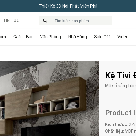
Thiết Kế 3D Nội Thất Miễn Phí!
TIN TỨC
oom
Cafe - Bar
Văn Phòng
Nhà Hàng
Sale Off
Video
Kệ Tivi
Mã số sản phẩ
Product 
Kích thước
: 2.
Chất liệu
: MDF 