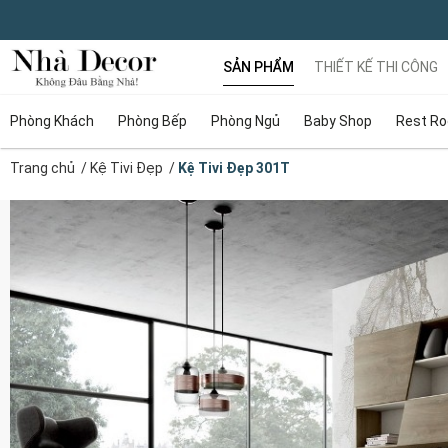
SẢN PHẨM
THIẾT KẾ THI CÔNG
Phòng Khách
Phòng Bếp
Phòng Ngủ
Baby Shop
Rest R
Trang chủ
/
Kệ Tivi Đẹp
/
Kệ Tivi Đẹp 301T