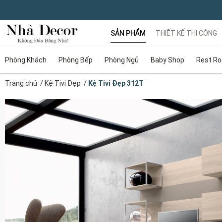
SẢN PHẨM
THIẾT KẾ THI CÔNG
Phòng Khách
Phòng Bếp
Phòng Ngủ
Baby Shop
Rest R
Trang chủ
/
Kệ Tivi Đẹp
/
Kệ Tivi Đẹp 312T