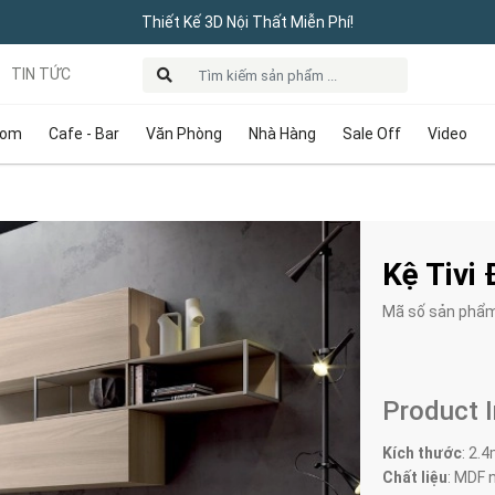
Thiết Kế 3D Nội Thất Miễn Phí!
TIN TỨC
oom
Cafe - Bar
Văn Phòng
Nhà Hàng
Sale Off
Video
Kệ Tivi
Mã số sản phẩ
Product 
Kích thước
: 2.
Chất liệu
: MDF 