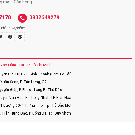
ng mới - Còn hàng
7178
0932649279
Phí - Zalo/Viber
Giao Hàng Tại TP. Hồ Chí Minh
ễn Gia Trí, P.25, Bình Thạnh (Hẻm Xe Tải)
Xuân Soạn, P. Tân Hưng, Q7
uyên Giáp, P. Phước Long B, Thủ Đức.
uyễn Văn Hoa, P. Thống Nhất, TP. Biên Hòa
1 Đường 30/4, P. Phú Thọ, Tp Thủ Dầu Một
2 Trần Hưng Đạo, P. Đống Đa, Tp. Quy Nhơn