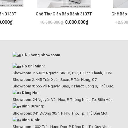
ãn 3138T
Ghế Thư Giãn Bập Bênh 3137T
Ghế Bập
0.000₫
8.000.000₫
10.500.000₫
12.50
Hệ Thống Showroom
Hồ Chí Minh:
Showroom 1: 69/52 Nguyễn Gia Trí, P.25, Q.Bình Thạnh, HCM.
Showroom 2: 445 Trần Xuân Soạn, P. Tân Hưng, Q7.
Showroom 3: 656 Võ Nguyên Giáp, P. Phước Long B, Thủ Đức.
Đồng Nai:
Showroom: 24 Nguyễn Văn Hoa, P. Thống Nhất, Tp. Biên Hòa.
Bình Dương:
Showroom: 341 Đường 30/4, P. Phú Thọ, Tp. Thủ Dầu Một.
Bình Định:
Showroom: 1002 Trần Hưng Đạo, P. Đống Đa, Tp. Quy Nhơn.