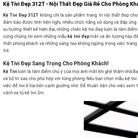
Kệ Tivi Đẹp 312T - Nội Thất Đẹp Giá Rẻ Cho Phòng Kh
Kệ Tivi Đẹp 312T
không chỉ là sản phẩm trang trí nội thất đẹp c
đảm bảo được tính tiện nghi, nhiều chức năng sử dụng và đáp ứng 
xu hướng thiết kế hiện đại, những chiếc kệ tivi đẹp luôn là tâm điể
cùng chúng tôi xem những mẫu
kệ tivi đẹp
mắt và ấn tượng này để
thất phòng khách và những sáng tạo không ngừng trong việc trang t
trẻ.
Kệ Tivi Đẹp Sang Trọng Cho Phòng Khách!
Kệ Tivi
luôn là tâm điểm chú ý của mọi ánh mắt khi ghé thăm nhà Bạn
và bố trí sao cho phù hợp với từng phòng. Nếu bạn chọn mẫu kệ tivi 
việc để tivi ở hai bên cạnh giường nhé. Để thuận tiện cho việc xem 
cách xa tủ kệ tivi 2m.