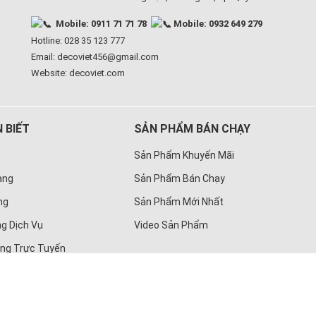
Mobile: 0911 71 71 78
Mobile: 0932 649 279
Hotline: 028 35 123 777
Email: decoviet456@gmail.com
Website:
decoviet.com
 BIẾT
SẢN PHẨM BÁN CHẠY
Sản Phẩm Khuyến Mãi
àng
Sản Phẩm Bán Chạy
ng
Sản Phẩm Mới Nhất
g Dịch Vụ
Video Sản Phẩm
àng Trực Tuyến
ng Ty TNHH Deco Việt
| MST 0313164704 Sở Kế Hoạch Và Đầu Tư 