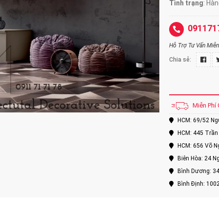
Tình trạng
: Hà
091171
Hỗ Trợ Tư Vấn Miễn 
Chia sẻ:
Miễn Phí 
HCM: 69/52 Nguy
HCM: 445 Trần 
HCM: 656 Võ Ng
Biên Hòa: 24 Ng
Bình Dương: 34
Bình Định: 100