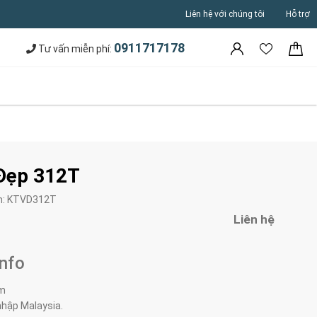
Liên hệ với chúng tôi
Hỗ trợ
0911717178
Tư vấn miễn phí:
 Đẹp 312T
m:
KTVD312T
Liên hệ
Info
4m
nhập Malaysia.