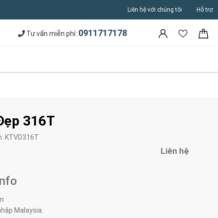
Liên hệ với chúng tôi
Hỗ trợ
0911717178
Tư vấn miễn phí:
 Đẹp 316T
m:
KTVD316T
Liên hệ
Info
4m
nhập Malaysia.