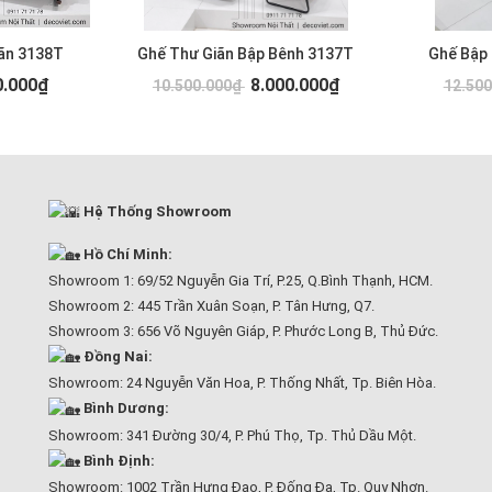
ãn 3138T
Ghế Thư Giãn Bập Bênh 3137T
Ghế Bập
0.000₫
8.000.000₫
10.500.000₫
12.50
Hệ Thống Showroom
Hồ Chí Minh:
Showroom 1: 69/52 Nguyễn Gia Trí, P.25, Q.Bình Thạnh, HCM.
Showroom 2: 445 Trần Xuân Soạn, P. Tân Hưng, Q7.
Showroom 3: 656 Võ Nguyên Giáp, P. Phước Long B, Thủ Đức.
Đồng Nai:
Showroom: 24 Nguyễn Văn Hoa, P. Thống Nhất, Tp. Biên Hòa.
Bình Dương:
Showroom: 341 Đường 30/4, P. Phú Thọ, Tp. Thủ Dầu Một.
Bình Định:
Showroom: 1002 Trần Hưng Đạo, P. Đống Đa, Tp. Quy Nhơn.