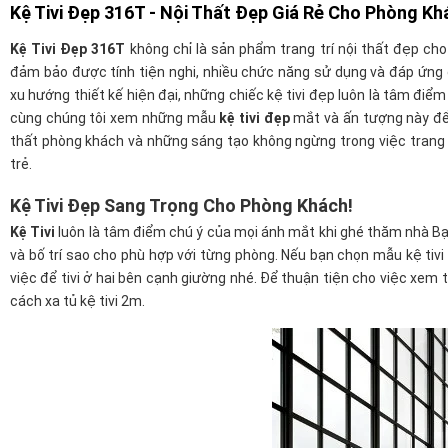
Kệ Tivi Đẹp 316T - Nội Thất Đẹp Giá Rẻ Cho Phòng Kh
Kệ Tivi Đẹp 316T
không chỉ là sản phẩm trang trí nội thất đẹp c
đảm bảo được tính tiện nghi, nhiều chức năng sử dụng và đáp ứng 
xu hướng thiết kế hiện đại, những chiếc kệ tivi đẹp luôn là tâm điể
cùng chúng tôi xem những mẫu
kệ tivi đẹp
mắt và ấn tượng này để
thất phòng khách và những sáng tạo không ngừng trong việc trang t
trẻ.
Kệ Tivi Đẹp Sang Trọng Cho Phòng Khách!
Kệ Tivi
luôn là tâm điểm chú ý của mọi ánh mắt khi ghé thăm nhà Bạn
và bố trí sao cho phù hợp với từng phòng. Nếu bạn chọn mẫu kệ tivi 
việc để tivi ở hai bên cạnh giường nhé. Để thuận tiện cho việc xem 
cách xa tủ kệ tivi 2m.