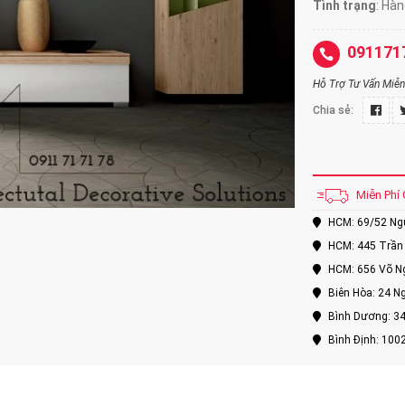
Tình trạng
: Hà
091171
Hỗ Trợ Tư Vấn Miễn 
Chia sẻ:
Miễn Phí 
HCM: 69/52 Nguy
HCM: 445 Trần 
HCM: 656 Võ Ng
Biên Hòa: 24 Ng
Bình Dương: 34
Bình Định: 100