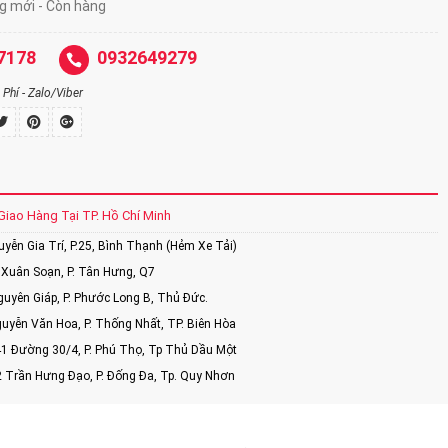
ng mới - Còn hàng
7178
0932649279
Phí - Zalo/Viber
Giao Hàng Tại TP. Hồ Chí Minh
ễn Gia Trí, P.25, Bình Thạnh (Hẻm Xe Tải)
Xuân Soạn, P. Tân Hưng, Q7
uyên Giáp, P. Phước Long B, Thủ Đức.
uyễn Văn Hoa, P. Thống Nhất, TP. Biên Hòa
1 Đường 30/4, P. Phú Thọ, Tp Thủ Dầu Một
2 Trần Hưng Đạo, P. Đống Đa, Tp. Quy Nhơn