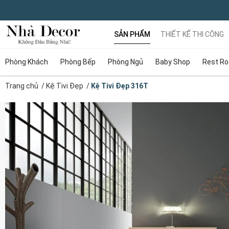
SẢN PHẨM
THIẾT KẾ THI CÔNG
Phòng Khách
Phòng Bếp
Phòng Ngủ
Baby Shop
Rest R
Trang chủ
/
Kệ Tivi Đẹp
/
Kệ Tivi Đẹp 316T