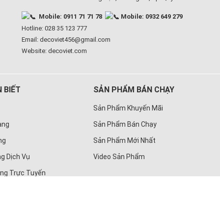
Mobile: 0911 71 71 78
Mobile: 0932 649 279
Hotline: 028 35 123 777
Email: decoviet456@gmail.com
Website:
decoviet.com
 BIẾT
SẢN PHẨM BÁN CHẠY
Sản Phẩm Khuyến Mãi
àng
Sản Phẩm Bán Chạy
ng
Sản Phẩm Mới Nhất
g Dịch Vụ
Video Sản Phẩm
àng Trực Tuyến
ng Ty TNHH Deco Việt
| MST 0313164704 Sở Kế Hoạch Và Đầu Tư 