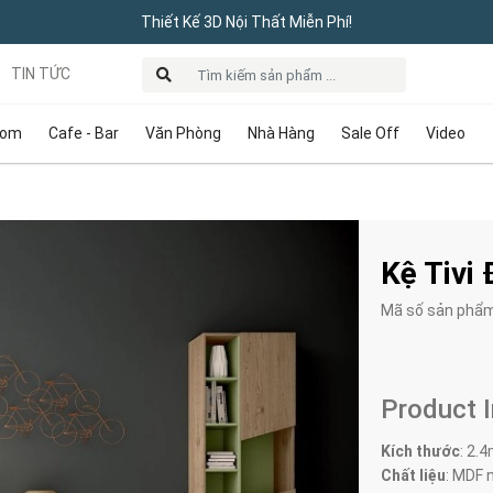
Thiết Kế 3D Nội Thất Miễn Phí!
TIN TỨC
oom
Cafe - Bar
Văn Phòng
Nhà Hàng
Sale Off
Video
Kệ Tivi
Mã số sản phẩ
Product 
Kích thước
: 2.
Chất liệu
: MDF 